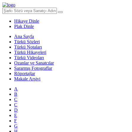
Hikaye Dinle
Plak Dinle
Ana Sayfa
Türkü Sözleri
Türkü Notaları
Türkü Hikayeleri
Türkü Videoları
Ozanlar ve Sanatcılar
Sararmış Fotograflar
Röportajlar
Makale Arşivi
A
B
C
Ç
D
E
F
G
H