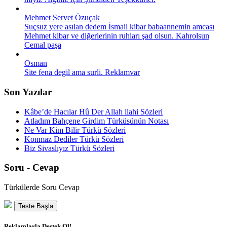
Mehmet Servet Özuçak
Suçsuz yere asılan dedem İsmail kibar babaannemin amcası
Mehmet kibar ve diğerlerinin ruhları şad olsun. Kahrolsun
Cemal paşa
Osman
Site fena degil ama surli. Reklamvar
Son Yazılar
Kâbe’de Hacılar Hû Der Allah ilahi Sözleri
Atladım Bahçene Girdim Türküsünün Notası
Ne Var Kim Bilir Türkü Sözleri
Konmaz Dediler Türkü Sözleri
Biz Sivaslıyız Türkü Sözleri
Soru - Cevap
Türkülerde Soru Cevap
Teste Başla
Reklamlarla Destek Ol!