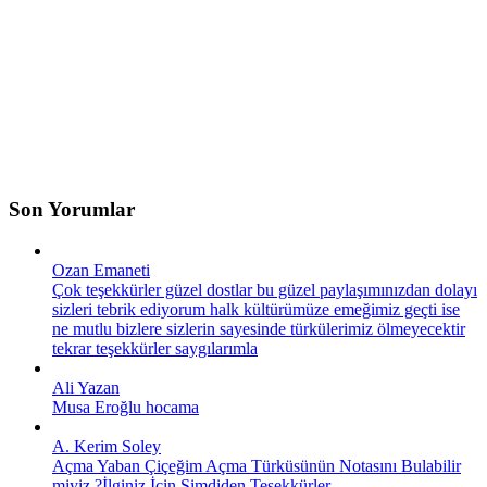
Son Yorumlar
Ozan Emaneti
Çok teşekkürler güzel dostlar bu güzel paylaşımınızdan dolayı
sizleri tebrik ediyorum halk kültürümüze emeğimiz geçti ise
ne mutlu bizlere sizlerin sayesinde türkülerimiz ölmeyecektir
tekrar teşekkürler saygılarımla
Ali Yazan
Musa Eroğlu hocama
A. Kerim Soley
Açma Yaban Çiçeğim Açma Türküsünün Notasını Bulabilir
miyiz ?İlginiz İçin Şimdiden Teşekkürler.