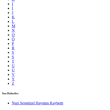
I
İ
J
K
L
M
N
O
Ö
P
R
S
Ş
T
U
Ü
V
Y
Z
Son Haberler:
Nuri Sesigüzel Hayatını Kaybetti