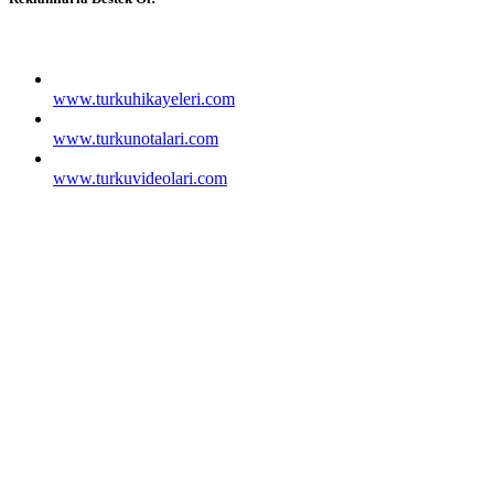
www.turkuhikayeleri.com
www.turkunotalari.com
www.turkuvideolari.com