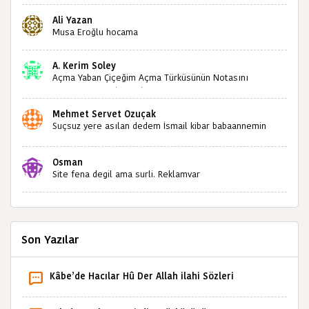
kültürümüze emeğimiz geçti ise ne mutlu bizlere
Ali Yazan
sizlerin sayesinde türkülerimiz ölmeyecektir tekrar
Musa Eroğlu hocama
teşekkürler saygılarımla
A. Kerim Soley
Açma Yaban Çiçeğim Açma Türküsünün Notasını
Bulabilir miyiz ?İlginiz İçin Şimdiden Teşekkürler.
Mehmet Servet Özuçak
Suçsuz yere asılan dedem İsmail kibar babaannemin
amcası Mehmet kibar ve diğerlerinin ruhları şad olsun.
Kahrolsun Cemal paşa
Osman
Site fena degil ama surli. Reklamvar
Son Yazılar
Kâbe’de Hacılar Hû Der Allah ilahi Sözleri