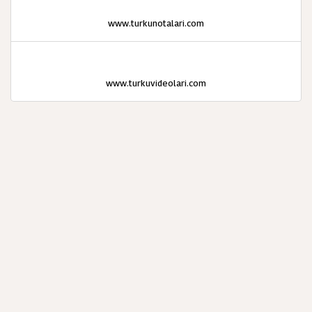
www.turkunotalari.com
www.turkuvideolari.com