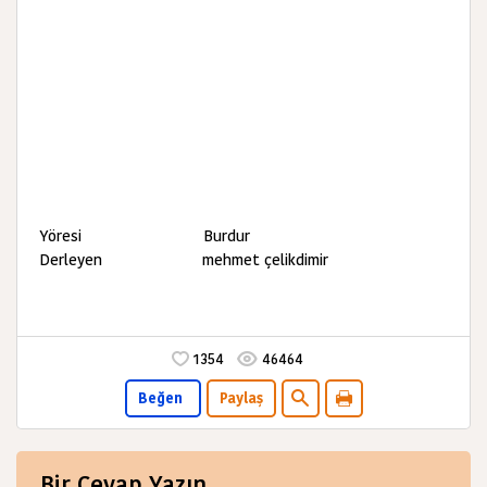
Yöresi Burdur
Derleyen mehmet çelikdimir
1354
46464
Beğen
Paylaş
Bir Cevap Yazın