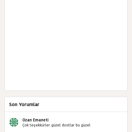
Son Yorumlar
Ozan Emaneti
Çok teşekkürler güzel dostlar bu güzel
paylaşımınızdan dolayı sizleri tebrik ediyorum halk