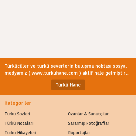
Türkücüler ve türkü severlerin buluşma noktası sosyal
medyamız ( www.turkuhane.com ) aktif hale gelmiştir..
Türkü Hane
Kategoriler
Türkü Sözleri
Ozanlar & Sanatçılar
Türkü Notaları
Sararmış Fotoğraflar
Türkü Hikayeleri
Röportajlar