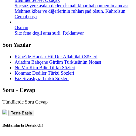
Mehmet Servet Özuçak
Suçsuz yere asılan dedem İsmail kibar babaannemin amcası
Mehmet kibar ve diğerlerinin ruhları şad olsun. Kahrolsun
Cemal paşa
Osman
Site fena degil ama surli. Reklamvar
Son Yazılar
Kâbe’de Hacılar Hû Der Allah ilahi Sözleri
Atladım Bahçene Girdim Türküsünün Notası
Ne Var Kim Bilir Türkü Sözleri
Konmaz Dediler Türkü Sözleri
Biz Sivaslıyız Türkü Sözleri
Soru - Cevap
Türkülerde Soru Cevap
Teste Başla
Reklamlarla Destek Ol!