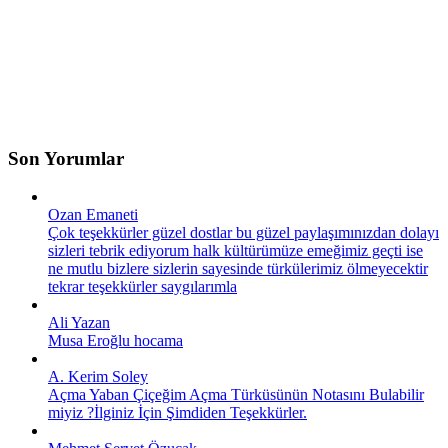
Son Yorumlar
Ozan Emaneti
Çok teşekkürler güzel dostlar bu güzel paylaşımınızdan dolayı
sizleri tebrik ediyorum halk kültürümüze emeğimiz geçti ise
ne mutlu bizlere sizlerin sayesinde türkülerimiz ölmeyecektir
tekrar teşekkürler saygılarımla
Ali Yazan
Musa Eroğlu hocama
A. Kerim Soley
Açma Yaban Çiçeğim Açma Türküsünün Notasını Bulabilir
miyiz ?İlginiz İçin Şimdiden Teşekkürler.