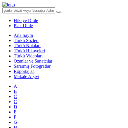
Hikaye Dinle
Plak Dinle
Ana Sayfa
Türkü Sözleri
Türkü Notaları
Türkü Hikayeleri
Türkü Videoları
Ozanlar ve Sanatcılar
Sararmış Fotograflar
Röportajlar
Makale Arşivi
A
B
C
Ç
D
E
F
G
H