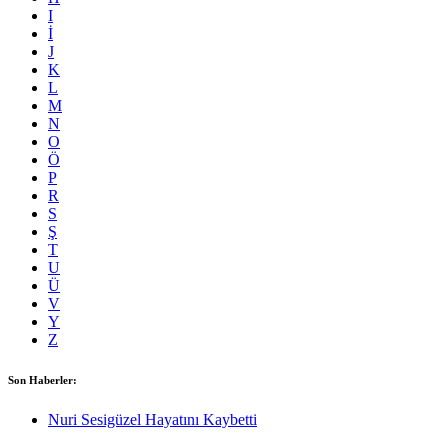
I
İ
J
K
L
M
N
O
Ö
P
R
S
Ş
T
U
Ü
V
Y
Z
Son Haberler:
Nuri Sesigüzel Hayatını Kaybetti