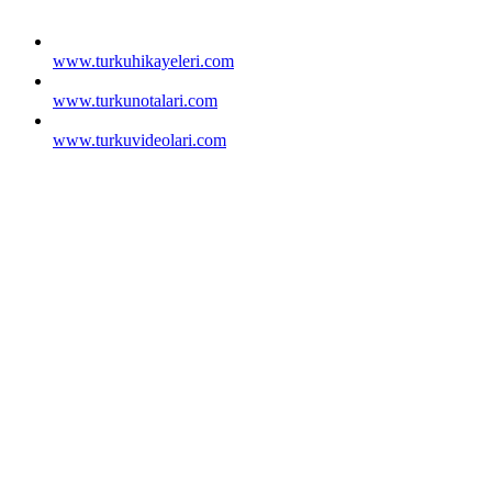
www.turkuhikayeleri.com
www.turkunotalari.com
www.turkuvideolari.com