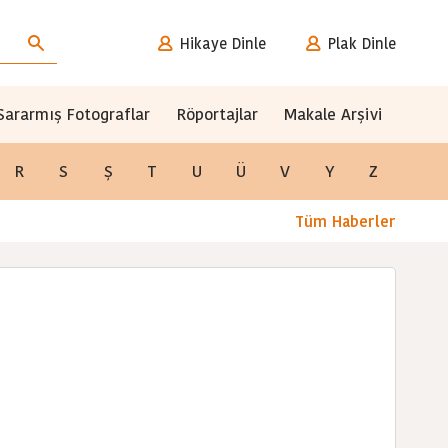
Hikaye Dinle
Plak Dinle
Sararmış Fotograflar
Röportajlar
Makale Arşivi
R
S
Ş
T
U
Ü
V
Y
Z
Tüm Haberler