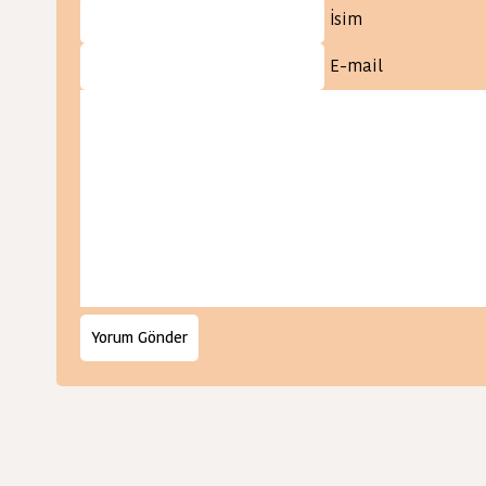
İsim
E-mail