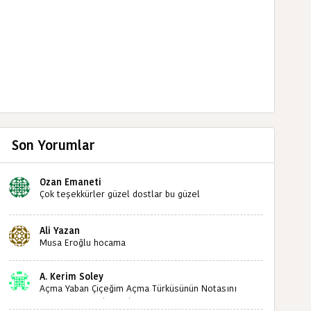
Son Yorumlar
Ozan Emaneti
Çok teşekkürler güzel dostlar bu güzel
paylaşımınızdan dolayı sizleri tebrik ediyorum halk
kültürümüze emeğimiz geçti ise ne mutlu bizlere
Ali Yazan
sizlerin sayesinde türkülerimiz ölmeyecektir tekrar
Musa Eroğlu hocama
teşekkürler saygılarımla
A. Kerim Soley
Açma Yaban Çiçeğim Açma Türküsünün Notasını
Bulabilir miyiz ?İlginiz İçin Şimdiden Teşekkürler.