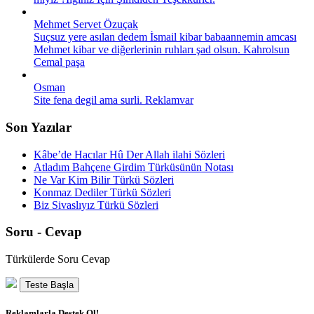
Mehmet Servet Özuçak
Suçsuz yere asılan dedem İsmail kibar babaannemin amcası
Mehmet kibar ve diğerlerinin ruhları şad olsun. Kahrolsun
Cemal paşa
Osman
Site fena degil ama surli. Reklamvar
Son Yazılar
Kâbe’de Hacılar Hû Der Allah ilahi Sözleri
Atladım Bahçene Girdim Türküsünün Notası
Ne Var Kim Bilir Türkü Sözleri
Konmaz Dediler Türkü Sözleri
Biz Sivaslıyız Türkü Sözleri
Soru - Cevap
Türkülerde Soru Cevap
Teste Başla
Reklamlarla Destek Ol!