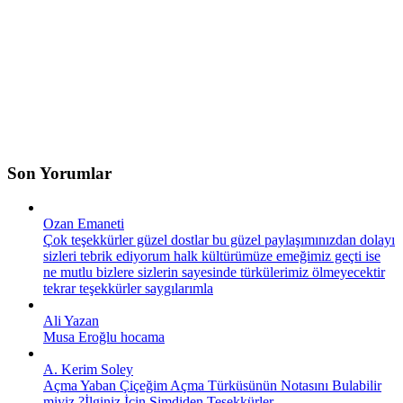
Son Yorumlar
Ozan Emaneti
Çok teşekkürler güzel dostlar bu güzel paylaşımınızdan dolayı
sizleri tebrik ediyorum halk kültürümüze emeğimiz geçti ise
ne mutlu bizlere sizlerin sayesinde türkülerimiz ölmeyecektir
tekrar teşekkürler saygılarımla
Ali Yazan
Musa Eroğlu hocama
A. Kerim Soley
Açma Yaban Çiçeğim Açma Türküsünün Notasını Bulabilir
miyiz ?İlginiz İçin Şimdiden Teşekkürler.