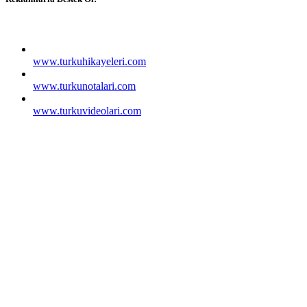
www.turkuhikayeleri.com
www.turkunotalari.com
www.turkuvideolari.com