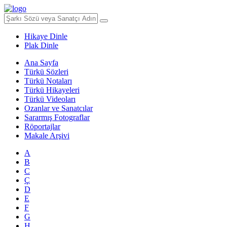
Hikaye Dinle
Plak Dinle
Ana Sayfa
Türkü Sözleri
Türkü Notaları
Türkü Hikayeleri
Türkü Videoları
Ozanlar ve Sanatcılar
Sararmış Fotograflar
Röportajlar
Makale Arşivi
A
B
C
Ç
D
E
F
G
H