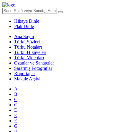
Hikaye Dinle
Plak Dinle
Ana Sayfa
Türkü Sözleri
Türkü Notaları
Türkü Hikayeleri
Türkü Videoları
Ozanlar ve Sanatcılar
Sararmış Fotograflar
Röportajlar
Makale Arşivi
A
B
C
Ç
D
E
F
G
H