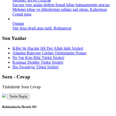
Mehmet Servet Özuçak
Suçsuz yere asılan dedem İsmail kibar babaannemin amcası
Mehmet kibar ve diğerlerinin ruhları şad olsun. Kahrolsun
Cemal paşa
Osman
Site fena degil ama surli. Reklamvar
Son Yazılar
Kâbe’de Hacılar Hû Der Allah ilahi Sözleri
Atladım Bahçene Girdim Türküsünün Notası
Ne Var Kim Bilir Türkü Sözleri
Konmaz Dediler Türkü Sözleri
Biz Sivaslıyız Türkü Sözleri
Soru - Cevap
Türkülerde Soru Cevap
Teste Başla
Reklamlarla Destek Ol!