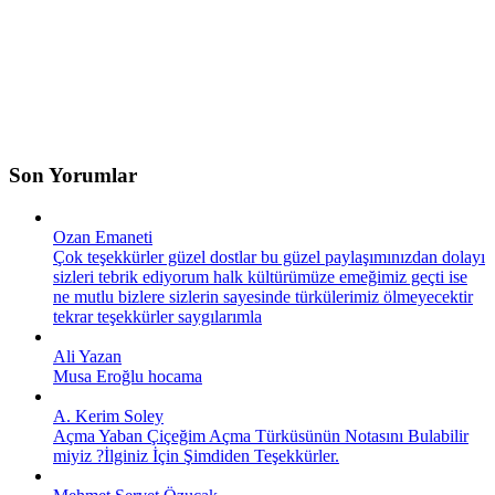
Son Yorumlar
Ozan Emaneti
Çok teşekkürler güzel dostlar bu güzel paylaşımınızdan dolayı
sizleri tebrik ediyorum halk kültürümüze emeğimiz geçti ise
ne mutlu bizlere sizlerin sayesinde türkülerimiz ölmeyecektir
tekrar teşekkürler saygılarımla
Ali Yazan
Musa Eroğlu hocama
A. Kerim Soley
Açma Yaban Çiçeğim Açma Türküsünün Notasını Bulabilir
miyiz ?İlginiz İçin Şimdiden Teşekkürler.