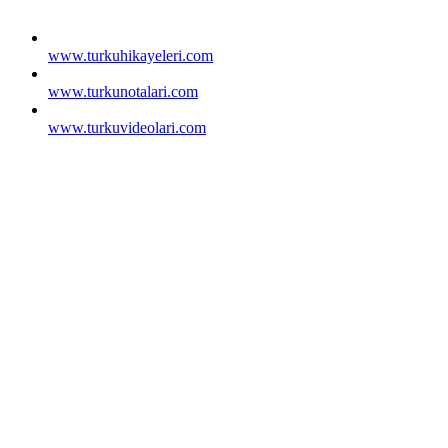
www.turkuhikayeleri.com
www.turkunotalari.com
www.turkuvideolari.com