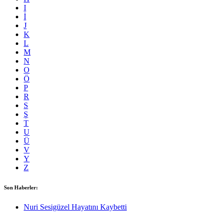
I
İ
J
K
L
M
N
O
Ö
P
R
S
Ş
T
U
Ü
V
Y
Z
Son Haberler:
Nuri Sesigüzel Hayatını Kaybetti