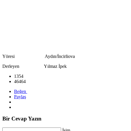
Yöresi Aydın/İncirliova
Derleyen Yılmaz İpek
1354
46464
Beğen
Paylaş
Bir Cevap Yazın
İsim