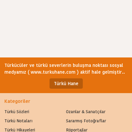
Türkücüler ve türkü severlerin buluşma noktası sosyal
medyamız ( www.turkuhane.com ) aktif hale gelmiştir..
Türkü Hane
Kategoriler
Türkü Sözleri
Ozanlar & Sanatçılar
Türkü Notaları
Sararmış Fotoğraflar
Türkü Hikayeleri
Röportajlar