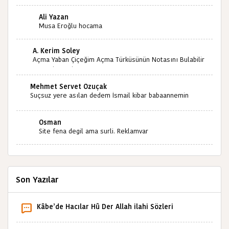
paylaşımınızdan dolayı sizleri tebrik ediyorum halk
kültürümüze emeğimiz geçti ise ne mutlu bizlere
Ali Yazan
sizlerin sayesinde türkülerimiz ölmeyecektir tekrar
Musa Eroğlu hocama
teşekkürler saygılarımla
A. Kerim Soley
Açma Yaban Çiçeğim Açma Türküsünün Notasını Bulabilir
miyiz ?İlginiz İçin Şimdiden Teşekkürler.
Mehmet Servet Özuçak
Suçsuz yere asılan dedem İsmail kibar babaannemin
amcası Mehmet kibar ve diğerlerinin ruhları şad olsun.
Kahrolsun Cemal paşa
Osman
Site fena degil ama surli. Reklamvar
Son Yazılar
Kâbe’de Hacılar Hû Der Allah ilahi Sözleri