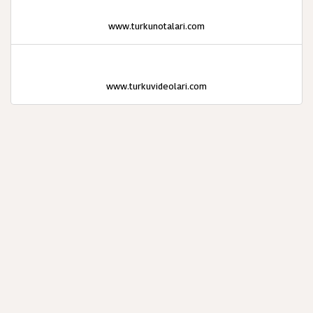
www.turkunotalari.com
www.turkuvideolari.com