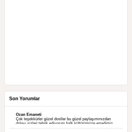
Son Yorumlar
Ozan Emaneti
Çok teşekkürler güzel dostlar bu güzel paylaşımınızdan
dolayı sizleri tebrik ediyorum halk kültürümüze emeğimiz
geçti ise ne mutlu bizlere sizlerin sayesinde türkülerimiz