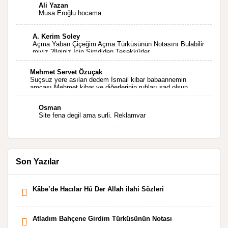
ölmeyecektir tekrar teşekkürler saygılarımla
Ali Yazan
Musa Eroğlu hocama
A. Kerim Soley
Açma Yaban Çiçeğim Açma Türküsünün Notasını Bulabilir
miyiz ?İlginiz İçin Şimdiden Teşekkürler.
Mehmet Servet Özuçak
Suçsuz yere asılan dedem İsmail kibar babaannemin
amcası Mehmet kibar ve diğerlerinin ruhları şad olsun.
Kahrolsun Cemal paşa
Osman
Site fena degil ama surli. Reklamvar
Son Yazılar
Kâbe’de Hacılar Hû Der Allah ilahi Sözleri
Atladım Bahçene Girdim Türküsünün Notası