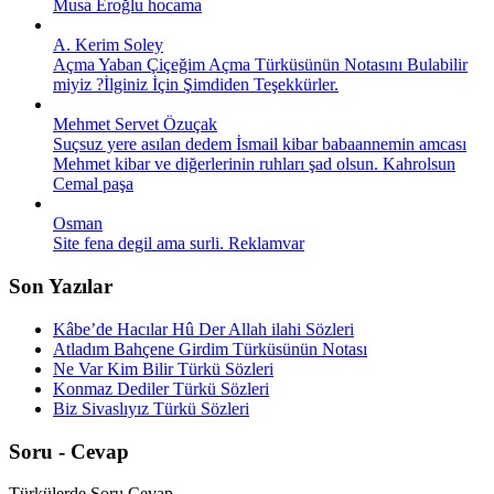
Musa Eroğlu hocama
A. Kerim Soley
Açma Yaban Çiçeğim Açma Türküsünün Notasını Bulabilir
miyiz ?İlginiz İçin Şimdiden Teşekkürler.
Mehmet Servet Özuçak
Suçsuz yere asılan dedem İsmail kibar babaannemin amcası
Mehmet kibar ve diğerlerinin ruhları şad olsun. Kahrolsun
Cemal paşa
Osman
Site fena degil ama surli. Reklamvar
Son Yazılar
Kâbe’de Hacılar Hû Der Allah ilahi Sözleri
Atladım Bahçene Girdim Türküsünün Notası
Ne Var Kim Bilir Türkü Sözleri
Konmaz Dediler Türkü Sözleri
Biz Sivaslıyız Türkü Sözleri
Soru - Cevap
Türkülerde Soru Cevap