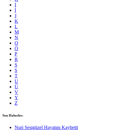
I
İ
J
K
L
M
N
O
Ö
P
R
S
Ş
T
U
Ü
V
Y
Z
Son Haberler:
Nuri Sesigüzel Hayatını Kaybetti