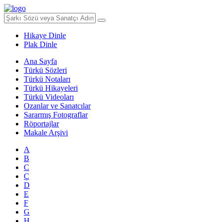
Hikaye Dinle
Plak Dinle
Ana Sayfa
Türkü Sözleri
Türkü Notaları
Türkü Hikayeleri
Türkü Videoları
Ozanlar ve Sanatcılar
Sararmış Fotograflar
Röportajlar
Makale Arşivi
A
B
C
Ç
D
E
F
G
H