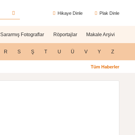
Hikaye Dinle
Plak Dinle
Sararmış Fotograflar
Röportajlar
Makale Arşivi
R
S
Ş
T
U
Ü
V
Y
Z
Tüm Haberler