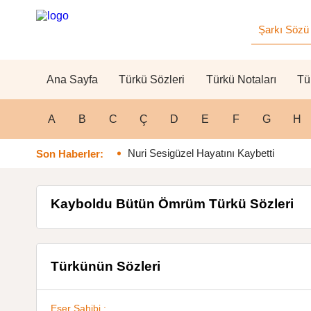
Ana Sayfa
Türkü Sözleri
Türkü Notaları
Tü
A
B
C
Ç
D
E
F
G
H
Nuri Sesigüzel Hayatını Kaybetti
Son Haberler:
Kayboldu Bütün Ömrüm Türkü Sözleri
Türkünün Sözleri
Eser Sahibi :