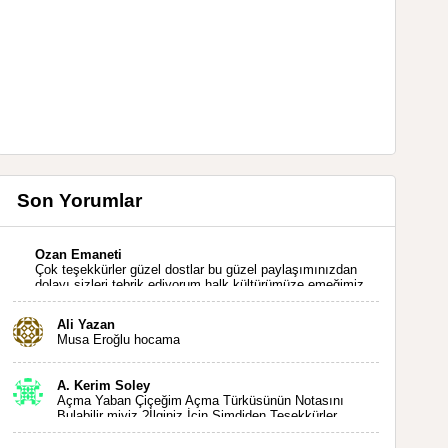
Son Yorumlar
Ozan Emaneti
Çok teşekkürler güzel dostlar bu güzel paylaşımınızdan
dolayı sizleri tebrik ediyorum halk kültürümüze emeğimiz
geçti ise ne mutlu bizlere sizlerin sayesinde türkülerimiz
ölmeyecektir tekrar teşekkürler saygılarımla
Ali Yazan
Musa Eroğlu hocama
A. Kerim Soley
Açma Yaban Çiçeğim Açma Türküsünün Notasını
Bulabilir miyiz ?İlginiz İçin Şimdiden Teşekkürler.