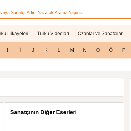
rkü Hikayeleri
Türkü Videoları
Ozanlar ve Sanatcılar
I
İ
J
K
L
M
N
O
Ö
P
Sanatçının Diğer Eserleri