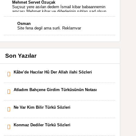
Mehmet Servet Özuçak
Suçsuz yere asılan dedem İsmail kibar babaannemin
amcası Mehmet kibar ve diğerlerinin ruhları şad olsun.
Kahrolsun Cemal paşa
Osman
Site fena degil ama surli. Reklamvar
Son Yazılar
Kâbe’de Hacılar Hû Der Allah ilahi Sözleri
Atladım Bahçene Girdim Türküsünün Notası
Ne Var Kim Bilir Türkü Sözleri
Konmaz Dediler Türkü Sözleri