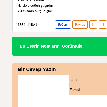
Yıldızlara taşırdın
Nerde olduğun şaşırdın
Yurdundan sürgün gibi
1354
46464
Beğen
Paylaş
Bu Eserin Notalarını Görüntüle
Bir Cevap Yazın
İsim
E-mail