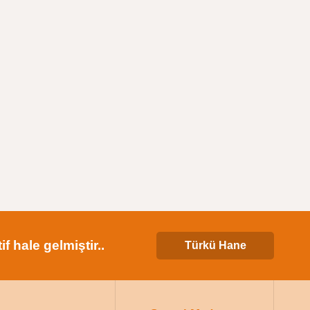
 hale gelmiştir..
Türkü Hane