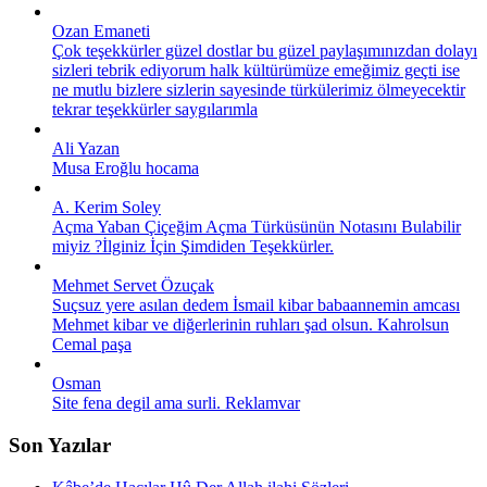
Ozan Emaneti
Çok teşekkürler güzel dostlar bu güzel paylaşımınızdan dolayı
sizleri tebrik ediyorum halk kültürümüze emeğimiz geçti ise
ne mutlu bizlere sizlerin sayesinde türkülerimiz ölmeyecektir
tekrar teşekkürler saygılarımla
Ali Yazan
Musa Eroğlu hocama
A. Kerim Soley
Açma Yaban Çiçeğim Açma Türküsünün Notasını Bulabilir
miyiz ?İlginiz İçin Şimdiden Teşekkürler.
Mehmet Servet Özuçak
Suçsuz yere asılan dedem İsmail kibar babaannemin amcası
Mehmet kibar ve diğerlerinin ruhları şad olsun. Kahrolsun
Cemal paşa
Osman
Site fena degil ama surli. Reklamvar
Son Yazılar