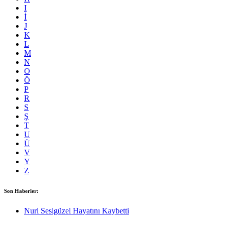
I
İ
J
K
L
M
N
O
Ö
P
R
S
Ş
T
U
Ü
V
Y
Z
Son Haberler:
Nuri Sesigüzel Hayatını Kaybetti