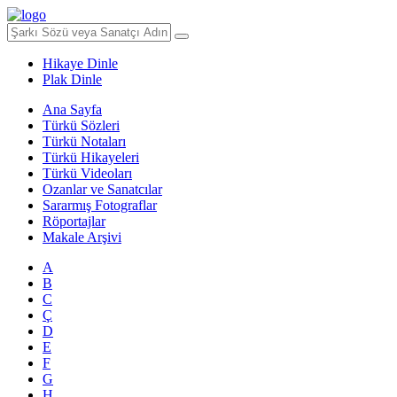
Hikaye Dinle
Plak Dinle
Ana Sayfa
Türkü Sözleri
Türkü Notaları
Türkü Hikayeleri
Türkü Videoları
Ozanlar ve Sanatcılar
Sararmış Fotograflar
Röportajlar
Makale Arşivi
A
B
C
Ç
D
E
F
G
H