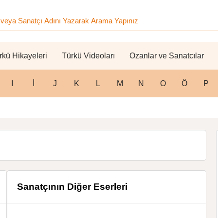
rkü Hikayeleri
Türkü Videoları
Ozanlar ve Sanatcılar
I
İ
J
K
L
M
N
O
Ö
P
Sanatçının Diğer Eserleri