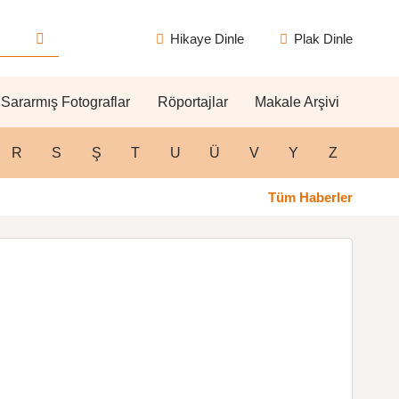
Hikaye Dinle
Plak Dinle
Sararmış Fotograflar
Röportajlar
Makale Arşivi
R
S
Ş
T
U
Ü
V
Y
Z
Tüm Haberler