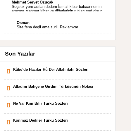
Mehmet Servet Özuçak
Suçsuz yere asılan dedem İsmail kibar babaannemin
amcası Mehmet kibar ve diğerlerinin ruhları şad olsun.
Kahrolsun Cemal paşa
Osman
Site fena degil ama surli. Reklamvar
Son Yazılar
Kâbe’de Hacılar Hû Der Allah ilahi Sözleri
Atladım Bahçene Girdim Türküsünün Notası
Ne Var Kim Bilir Türkü Sözleri
Konmaz Dediler Türkü Sözleri