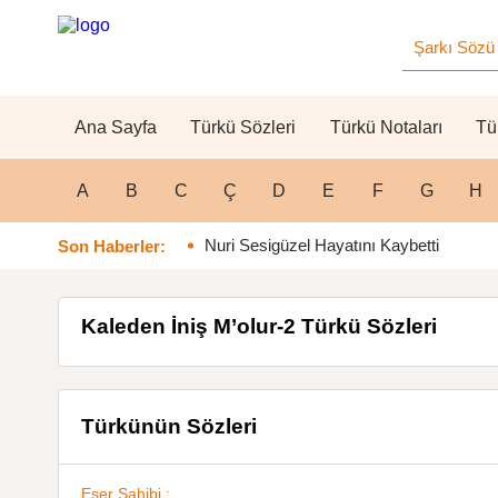
Ana Sayfa
Türkü Sözleri
Türkü Notaları
Tü
A
B
C
Ç
D
E
F
G
H
Nuri Sesigüzel Hayatını Kaybetti
Son Haberler:
Kaleden İniş M’olur-2 Türkü Sözleri
Türkünün Sözleri
Eser Sahibi :