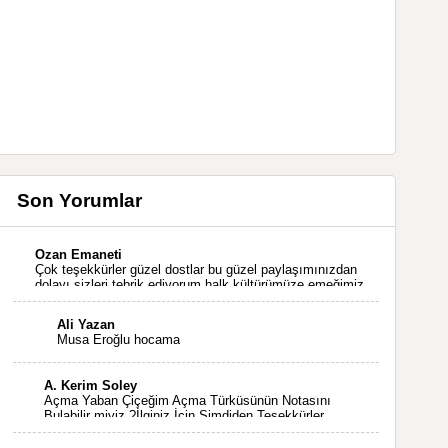
Son Yorumlar
Ozan Emaneti
Çok teşekkürler güzel dostlar bu güzel paylaşımınızdan
dolayı sizleri tebrik ediyorum halk kültürümüze emeğimiz
geçti ise ne mutlu bizlere sizlerin sayesinde türkülerimiz
ölmeyecektir tekrar teşekkürler saygılarımla
Ali Yazan
Musa Eroğlu hocama
A. Kerim Soley
Açma Yaban Çiçeğim Açma Türküsünün Notasını
Bulabilir miyiz ?İlginiz İçin Şimdiden Teşekkürler.