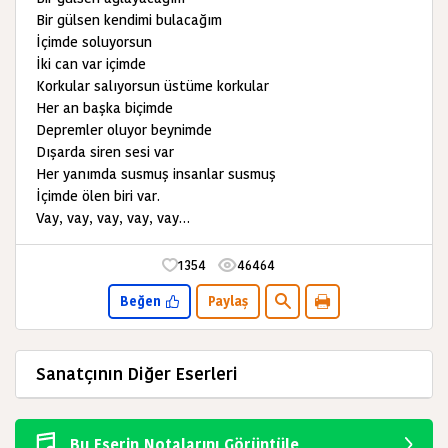
Bir gülsen kendimi bulacağım
İçimde soluyorsun
İki can var içimde
Korkular salıyorsun üstüme korkular
Her an başka biçimde
Depremler oluyor beynimde
Dışarda siren sesi var
Her yanımda susmuş insanlar susmuş
İçimde ölen biri var.
Vay, vay, vay, vay, vay…
1354
46464
Beğen
Paylaş
Sanatçının Diğer Eserleri
Bu Eserin Notalarını Görüntüle