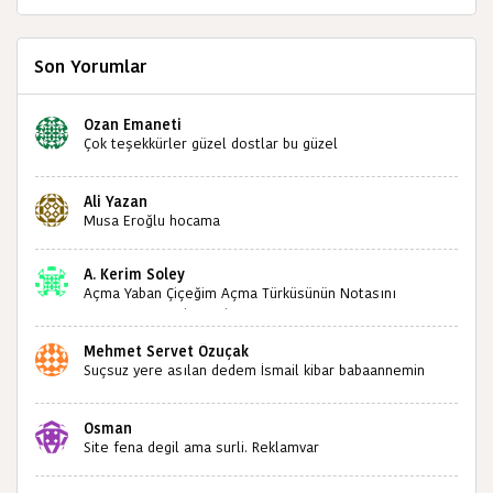
Son Yorumlar
Ozan Emaneti
Çok teşekkürler güzel dostlar bu güzel
paylaşımınızdan dolayı sizleri tebrik ediyorum halk
kültürümüze emeğimiz geçti ise ne mutlu bizlere
Ali Yazan
sizlerin sayesinde türkülerimiz ölmeyecektir tekrar
Musa Eroğlu hocama
teşekkürler saygılarımla
A. Kerim Soley
Açma Yaban Çiçeğim Açma Türküsünün Notasını
Bulabilir miyiz ?İlginiz İçin Şimdiden Teşekkürler.
Mehmet Servet Özuçak
Suçsuz yere asılan dedem İsmail kibar babaannemin
amcası Mehmet kibar ve diğerlerinin ruhları şad olsun.
Kahrolsun Cemal paşa
Osman
Site fena degil ama surli. Reklamvar