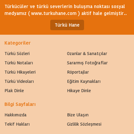
Türkücüler ve türkü severlerin buluşma noktası sosyal
medyamız ( www.turkuhane.com ) aktif hale gelmiştir..
Türkü Hane
Kategoriler
Türkü Sözleri
Ozanlar & Sanatçılar
Türkü Notaları
Sararmış Fotoğraflar
Türkü Hikayeleri
Röportajlar
Türkü Videoları
Eğitim Kaynakları
Plak Dinle
Hikaye Dinle
Bilgi Sayfaları
Hakkımızda
Bize Ulaşın
Tekif Hakları
Gizlilik Sözleşmesi