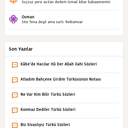
Suçsuz yere asılan dedem İsmail kibar babaannemin
amcası Mehmet kibar ve diğerlerinin ruhları şad olsun.
Kahrolsun Cemal paşa
Osman
Site fena degil ama surli. Reklamvar
Son Yazılar
Kâbe’de Hacılar Hû Der Allah ilahi Sözleri
Atladım Bahçene Girdim Türküsünün Notası
Ne Var Kim Bilir Türkü Sözleri
Konmaz Dediler Türkü Sözleri
Biz Sivaslıyız Türkü Sözleri