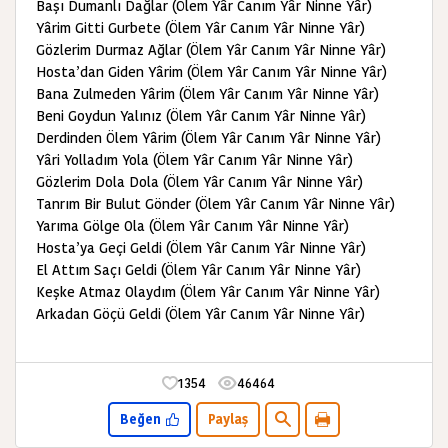
Başı Dumanlı Dağlar (Ölem Yâr Canım Yâr Ninne Yâr)
Yârim Gitti Gurbete (Ölem Yâr Canım Yâr Ninne Yâr)
Gözlerim Durmaz Ağlar (Ölem Yâr Canım Yâr Ninne Yâr)
Hosta’dan Giden Yârim (Ölem Yâr Canım Yâr Ninne Yâr)
Bana Zulmeden Yârim (Ölem Yâr Canım Yâr Ninne Yâr)
Beni Goydun Yalınız (Ölem Yâr Canım Yâr Ninne Yâr)
Derdinden Ölem Yârim (Ölem Yâr Canım Yâr Ninne Yâr)
Yâri Yolladım Yola (Ölem Yâr Canım Yâr Ninne Yâr)
Gözlerim Dola Dola (Ölem Yâr Canım Yâr Ninne Yâr)
Tanrım Bir Bulut Gönder (Ölem Yâr Canım Yâr Ninne Yâr)
Yarıma Gölge Ola (Ölem Yâr Canım Yâr Ninne Yâr)
Hosta’ya Geçi Geldi (Ölem Yâr Canım Yâr Ninne Yâr)
El Attım Saçı Geldi (Ölem Yâr Canım Yâr Ninne Yâr)
Keşke Atmaz Olaydım (Ölem Yâr Canım Yâr Ninne Yâr)
Arkadan Göçü Geldi (Ölem Yâr Canım Yâr Ninne Yâr)
1354
46464
Beğen
Paylaş