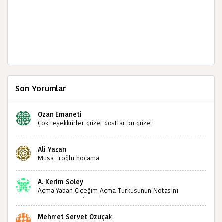
Son Yorumlar
Ozan Emaneti
Çok teşekkürler güzel dostlar bu güzel
paylaşımınızdan dolayı sizleri tebrik ediyorum halk
kültürümüze emeğimiz geçti ise ne mutlu bizlere
Ali Yazan
sizlerin sayesinde türkülerimiz ölmeyecektir tekrar
Musa Eroğlu hocama
teşekkürler saygılarımla
A. Kerim Soley
Açma Yaban Çiçeğim Açma Türküsünün Notasını
Bulabilir miyiz ?İlginiz İçin Şimdiden Teşekkürler.
Mehmet Servet Özuçak