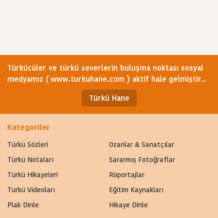
Türkücüler ve türkü severlerin buluşma noktası sosyal
medyamız ( www.turkuhane.com ) aktif hale gelmiştir..
Türkü Hane
Kategoriler
Türkü Sözleri
Ozanlar & Sanatçılar
Türkü Notaları
Sararmış Fotoğraflar
Türkü Hikayeleri
Röportajlar
Türkü Videoları
Eğitim Kaynakları
Plak Dinle
Hikaye Dinle