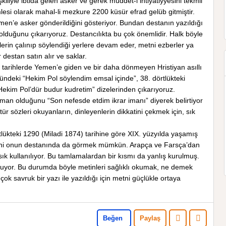
iliyle ibtida gelen asker ve gerek müddet-i ihtiyatiyyesini tekmil
lesi olarak mahal-li mezkure 2200 küsür efrad gelüb gitmiştir.
men’e asker gönderildiğini gösteriyor. Bundan destanın yazıldığı
olduğunu çıkarıyoruz. Destancılıkta bu çok önemlidir. Halk böyle
erlerin çalınıp söylendiği yerlere devam eder, metni ezberler ya
destan satın alır ve saklar.
 tarihlerde Yemen’e giden ve bir daha dönmeyen Hristiyan asıllı
üğündeki “Hekim Pol söylendim emsal içinde”, 38. dörtlükteki
Hekim Pol’dür budur kudretim” dizelerinden çıkarıyoruz.
man olduğunu “Son nefesde etdim ikrar imanı” diyerek belirtiyor
ür sözleri okuyanların, dinleyenlerin dikkatini çekmek için, sık
tlükteki 1290 (Miladi 1874) tarihine göre XIX. yüzyılda yaşamış
eğini onun destanında da görmek mümkün. Arapça ve Farsça’dan
ık kullanılıyor. Bu tamlamalardan bir kısmı da yanlış kurulmuş.
i oluyor. Bu durumda böyle metinleri sağlıklı okumak, ne demek
çok savruk bir yazı ile yazıldığı için metni güçlükle ortaya
Beğen
Paylaş