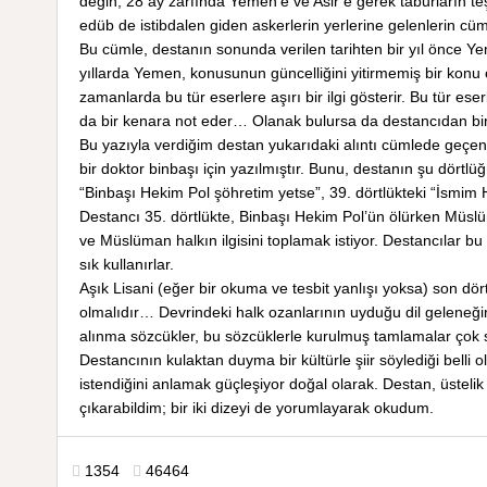
değin, 28 ay zarfında Yemen’e ve Asir’e gerek taburların teşk
edüb de istibdalen giden askerlerin yerlerine gelenlerin cüm
Bu cümle, destanın sonunda verilen tarihten bir yıl önce Ye
yıllarda Yemen, konusunun güncelliğini yitirmemiş bir konu 
zamanlarda bu tür eserlere aşırı bir ilgi gösterir. Bu tür es
da bir kenara not eder… Olanak bulursa da destancıdan bir 
Bu yazıyla verdiğim destan yukarıdaki alıntı cümlede geçen
bir doktor binbaşı için yazılmıştır. Bunu, destanın şu dörtl
“Binbaşı Hekim Pol şöhretim yetse”, 39. dörtlükteki “İsmim 
Destancı 35. dörtlükte, Binbaşı Hekim Pol’ün ölürken Müslü
ve Müslüman halkın ilgisini toplamak istiyor. Destancılar bu t
sık kullanırlar.
Aşık Lisani (eğer bir okuma ve tesbit yanlışı yoksa) son dör
olmalıdır… Devrindeki halk ozanlarının uyduğu dil gelen
alınma sözcükler, bu sözcüklerle kurulmuş tamlamalar çok s
Destancının kulaktan duyma bir kültürle şiir söylediği bell
istendiğini anlamak güçleşiyor doğal olarak. Destan, üstelik 
çıkarabildim; bir iki dizeyi de yorumlayarak okudum.
1354
46464