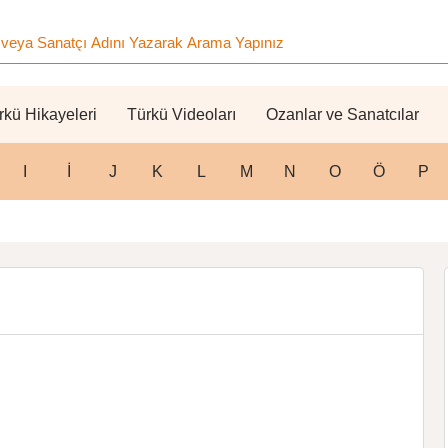
rkü Hikayeleri
Türkü Videoları
Ozanlar ve Sanatcılar
I
İ
J
K
L
M
N
O
Ö
P