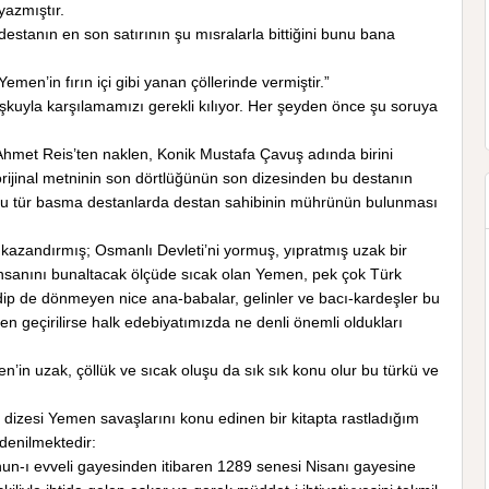
yazmıştır.
destanın en son satırının şu mısralarla bittiğini bunu bana
men’in fırın içi gibi yanan çöllerinde vermiştir.”
kuşkuyla karşılamamızı gerekli kılıyor. Her şeyden önce şu soruya
 Ahmet Reis’ten naklen, Konik Mustafa Çavuş adında birini
rijinal metninin son dörtlüğünün son dizesinden bu destanın
or. Bu tür basma destanlarda destan sahibinin mührünün bulunması
 kazandırmış; Osmanlı Devleti’ni yormuş, yıpratmış uzak bir
nsanını bunaltacak ölçüde sıcak olan Yemen, pek çok Türk
dip de dönmeyen nice ana-babalar, gelinler ve bacı-kardeşler bu
den geçirilirse halk edebiyatımızda ne denli önemli oldukları
n uzak, çöllük ve sıcak oluşu da sık sık konu olur bu türkü ve
 dizesi Yemen savaşlarını konu edinen bir kitapta rastladığım
 denilmektedir:
anun-ı evveli gayesinden itibaren 1289 senesi Nisanı gayesine