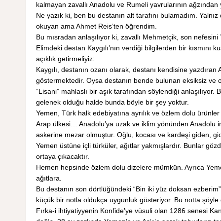
kalmayan zavallı Anadolu ve Rumeli yavrularının ağzından 
Ne yazık ki, ben bu destanın alt tarafını bulamadım. Yalnız 
okuyan ama Ahmet Reis’ten öğrendim.
Bu mısradan anlaşılıyor ki, zavallı Mehmetçik, son nefesini Ye
Elimdeki destan Kaygılı’nın verdiği bilgilerden bir kısmını 
açıklık getirmeliyiz:
Kaygılı, destanın ozanı olarak, destanı kendisine yazdıran
göstermektedir. Oysa destanın bende bulunan eksiksiz ve o
“Lisani” mahlaslı bir aşık tarafından söylendiği anlaşılıy
gelenek olduğu halde bunda böyle bir şey yoktur.
Yemen, Türk halk edebiyatına ayrılık ve özlem dolu ürünler
Arap ülkesi… Anadolu’ya uzak ve iklim yönünden Anadolu i
askerine mezar olmuştur. Oğlu, kocası ve kardeşi giden, gi
Yemen üstüne içli türküler, ağıtlar yakmışlardır. Bunlar göz
ortaya çıkacaktır.
Hemen hepsinde özlem dolu dizelere mümkün. Ayrıca Yemen’i
ağıtlara.
Bu destanın son dörtlüğündeki “Bin iki yüz doksan ezberim”
küçük bir notla oldukça uygunluk gösteriyor. Bu notta şöyle
Fırka-i ihtiyatiyyenin Konfide’ye vüsuli olan 1286 senesi K