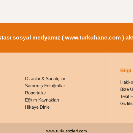
tası sosyal medyamız ( www.turkuhane.com ) aktif
Bilgi
Ozanlar & Sanatçılar
Hakkı
Sararmış Fotoğraflar
Bize U
Röportajlar
Tekif 
Eğitim Kaynakları
Gizlil
Hikaye Dinle
www.turkusozleri.com