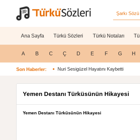
Ana Sayfa
Türkü Sözleri
Türkü Notaları
Tü
A
B
C
Ç
D
E
F
G
H
Nuri Sesigüzel Hayatını Kaybetti
Son Haberler:
Yemen Destanı Türküsünün Hikayesi
Yemen Destanı Türküsünün Hikayesi