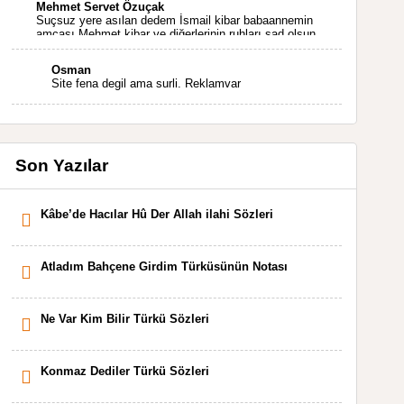
Mehmet Servet Özuçak
Suçsuz yere asılan dedem İsmail kibar babaannemin
amcası Mehmet kibar ve diğerlerinin ruhları şad olsun.
Kahrolsun Cemal paşa
Osman
Site fena degil ama surli. Reklamvar
Son Yazılar
Kâbe’de Hacılar Hû Der Allah ilahi Sözleri
Atladım Bahçene Girdim Türküsünün Notası
Ne Var Kim Bilir Türkü Sözleri
Konmaz Dediler Türkü Sözleri