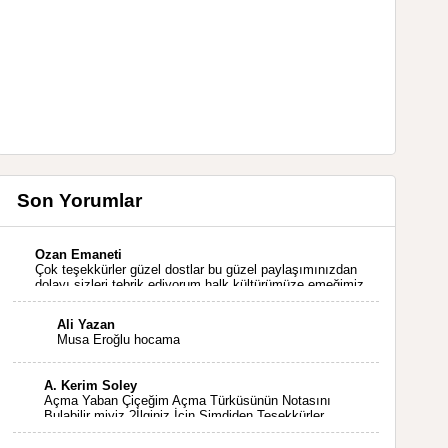
Son Yorumlar
Ozan Emaneti
Çok teşekkürler güzel dostlar bu güzel paylaşımınızdan
dolayı sizleri tebrik ediyorum halk kültürümüze emeğimiz
geçti ise ne mutlu bizlere sizlerin sayesinde türkülerimiz
ölmeyecektir tekrar teşekkürler saygılarımla
Ali Yazan
Musa Eroğlu hocama
A. Kerim Soley
Açma Yaban Çiçeğim Açma Türküsünün Notasını
Bulabilir miyiz ?İlginiz İçin Şimdiden Teşekkürler.