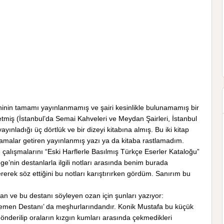
ninin tamamı yayınlanmamış ve şairi kesinlikle bulunamamış bir
miş (İstanbul’da Semai Kahveleri ve Meydan Şairleri, İstanbul
yınladığı üç dörtlük ve bir dizeyi kitabına almış. Bu iki kitap
amalar getiren yayınlanmış yazı ya da kitaba rastlamadım.
e çalışmalarını “Eski Harflerle Basılmış Türkçe Eserler Kataloğu”
ge’nin destanlarla ilgili notları arasında benim burada
rerek söz ettiğini bu notları karıştırırken gördüm. Sanırım bu
n ve bu destanı söyleyen ozan için şunları yazıyor:
emen Destanı’ da meşhurlarındandır. Konik Mustafa bu küçük
önderilip oraların kızgın kumları arasında çekmedikleri