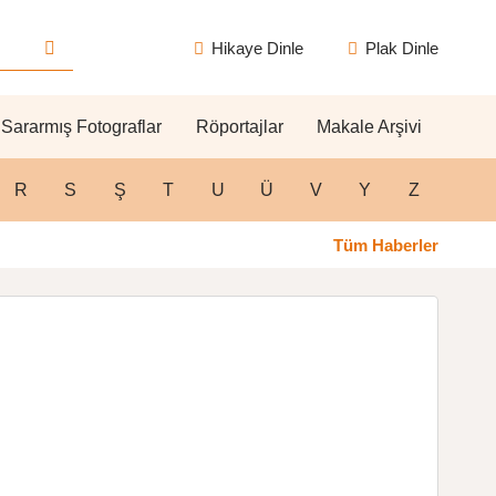
Hikaye Dinle
Plak Dinle
Sararmış Fotograflar
Röportajlar
Makale Arşivi
R
S
Ş
T
U
Ü
V
Y
Z
Tüm Haberler