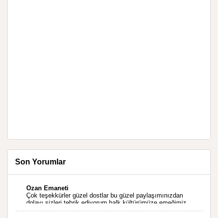
Son Yorumlar
Ozan Emaneti
Çok teşekkürler güzel dostlar bu güzel paylaşımınızdan
dolayı sizleri tebrik ediyorum halk kültürümüze emeğimiz
geçti ise ne mutlu bizlere sizlerin sayesinde türkülerimiz
ölmeyecektir tekrar teşekkürler saygılarımla