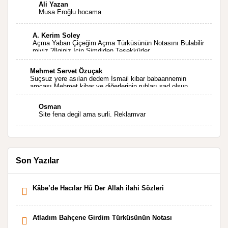
Ali Yazan
Musa Eroğlu hocama
A. Kerim Soley
Açma Yaban Çiçeğim Açma Türküsünün Notasını Bulabilir
miyiz ?İlginiz İçin Şimdiden Teşekkürler.
Mehmet Servet Özuçak
Suçsuz yere asılan dedem İsmail kibar babaannemin
amcası Mehmet kibar ve diğerlerinin ruhları şad olsun.
Kahrolsun Cemal paşa
Osman
Site fena degil ama surli. Reklamvar
Son Yazılar
Kâbe’de Hacılar Hû Der Allah ilahi Sözleri
Atladım Bahçene Girdim Türküsünün Notası