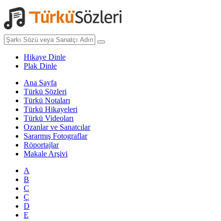
Hikaye Dinle
Plak Dinle
Ana Sayfa
Türkü Sözleri
Türkü Notaları
Türkü Hikayeleri
Türkü Videoları
Ozanlar ve Sanatcılar
Sararmış Fotograflar
Röportajlar
Makale Arşivi
A
B
C
Ç
D
E