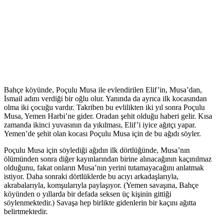
Bahçe köyünde, Poçulu Musa ile evlendirilen Elif’in, Musa’dan,
İsmail adını verdiği bir oğlu olur. Yanında da ayrıca ilk kocasından
olma iki çocuğu vardır. Takriben bu evlilikten iki yıl sonra Poçulu
Musa, Yemen Harbi’ne gider. Oradan şehit olduğu haberi gelir. Kısa
zamanda ikinci yuvasının da yıkılması, Elif’i iyice ağıtçı yapar.
Yemen’de şehit olan kocası Poçulu Musa için de bu ağıdı söyler.
Poçulu Musa için söylediği ağıdın ilk dörtlüğünde, Musa’nın
ölümünden sonra diğer kayınlarından birine alınacağının kaçınılmaz
olduğunu, fakat onların Musa’nın yerini tutamayacağını anlatmak
istiyor. Daha sonraki dörtlüklerde bu acıyı arkadaşlarıyla,
akrabalarıyla, komşularıyla paylaşıyor. (Yemen savaşına, Bahçe
köyünden o yıllarda bir defada seksen üç kişinin gittiği
söylenmektedir.) Savaşa hep birlikte gidenlerin bir kaçını ağıtta
belirtmektedir.