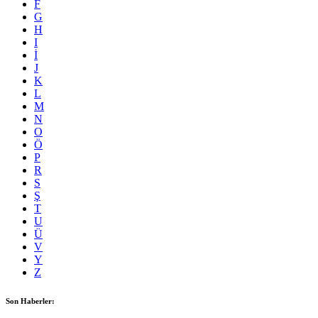
F
G
H
I
İ
J
K
L
M
N
O
Ö
P
R
S
Ş
T
U
Ü
V
Y
Z
Son Haberler: