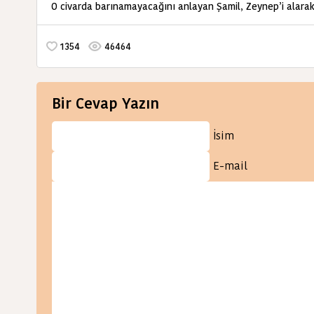
O civarda barınamayacağını anlayan Şamil, Zeynep’i alarak
1354
46464
Bir Cevap Yazın
İsim
E-mail