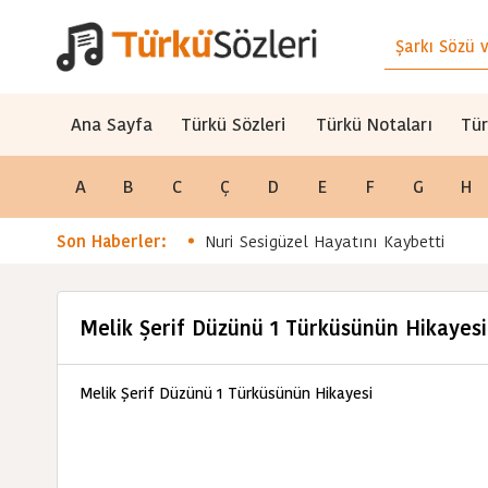
Ana Sayfa
Türkü Sözleri
Türkü Notaları
Tür
A
B
C
Ç
D
E
F
G
H
Son Haberler:
Nuri Sesigüzel Hayatını Kaybetti
Melik Şerif Düzünü 1 Türküsünün Hikayesi
Melik Şerif Düzünü 1 Türküsünün Hikayesi