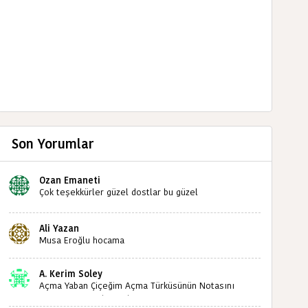
Son Yorumlar
Ozan Emaneti
Çok teşekkürler güzel dostlar bu güzel
paylaşımınızdan dolayı sizleri tebrik ediyorum halk
kültürümüze emeğimiz geçti ise ne mutlu bizlere
Ali Yazan
sizlerin sayesinde türkülerimiz ölmeyecektir tekrar
Musa Eroğlu hocama
teşekkürler saygılarımla
A. Kerim Soley
Açma Yaban Çiçeğim Açma Türküsünün Notasını
Bulabilir miyiz ?İlginiz İçin Şimdiden Teşekkürler.