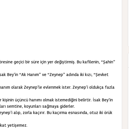
esine geçici bir süre için yer değiştirmiş. Bu kafilenin, “Şahin”
İsak Bey’in “Ak Hanım” ve “Zeynep” adında iki kızı, “Şevket
 hanım olarak Zeynep’le evlenmek ister. Zeynep’i oldukça fazla
r kişinin üçüncü hanımı olmak istemediğini belirtir. İsak Bey’in
rları semtine, koyunları sağmaya giderler.
eynep’i alıp, zorla kaçırır. Bu kaçırma esnasında, otuz iki örük
fakat yetişemez.