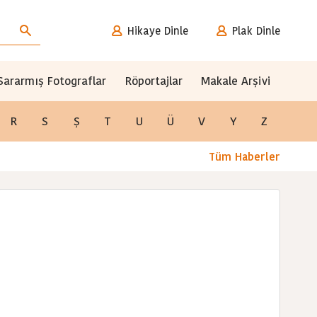
Hikaye Dinle
Plak Dinle
Sararmış Fotograflar
Röportajlar
Makale Arşivi
R
S
Ş
T
U
Ü
V
Y
Z
Tüm Haberler