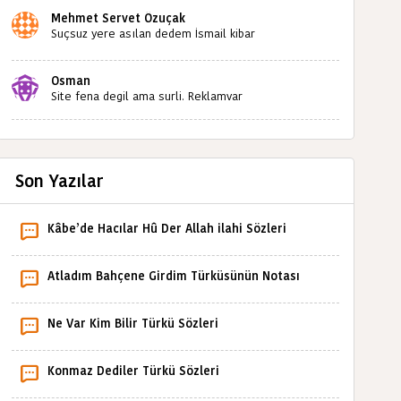
Mehmet Servet Özuçak
Suçsuz yere asılan dedem İsmail kibar
babaannemin amcası Mehmet kibar ve diğerlerinin
ruhları şad olsun. Kahrolsun Cemal paşa
Osman
Site fena degil ama surli. Reklamvar
Son Yazılar
Kâbe’de Hacılar Hû Der Allah ilahi Sözleri
Atladım Bahçene Girdim Türküsünün Notası
Ne Var Kim Bilir Türkü Sözleri
Konmaz Dediler Türkü Sözleri