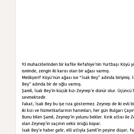
93 muhacirlerinden bir kafile Refahiye’nin Yurtbaşı Köyü yör
isminde, zengin iki karısı olan bir ağası varmış.
Melikşerif Köyü’nün ağası ise “İsak Bey” adında biriymiş. 
Bey” adında bir de oğlu varmış.
Şamil, İsak Bey’in küçük kızı Zeynep’e dünür olur. Üçüncü
sevmektedir.
Fakat, İsak Bey bu işe rıza göstermez. Zeynep de iki evli bi
iki kızı ve hizmetkarlarının hanımları, her gün Bulgarı Çayı
Bunu bilen Şamil, Zeynep’in yolunu bekler. Kırık atlısı ile Z
olan Zeynep’in saçının sekiz örüğü kopar.
İsak Bey’e haber gelir, elli atlıyla Şamil’in peşine düşer, 