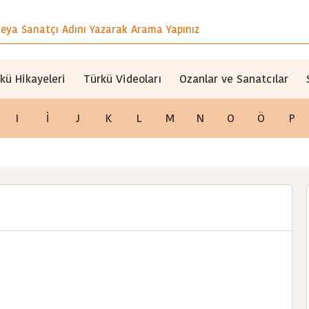
kü Hikayeleri
Türkü Videoları
Ozanlar ve Sanatcılar
I
İ
J
K
L
M
N
O
Ö
P