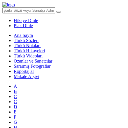
Hikaye Dinle
Plak Dinle
Ana Sayfa
Türkü Sözleri
Türkü Notaları
Türkü Hikayeleri
Türkü Videoları
Ozanlar ve Sanatcılar
Sararmış Fotograflar
Röportajlar
Makale Arşivi
A
B
C
Ç
D
E
F
G
H