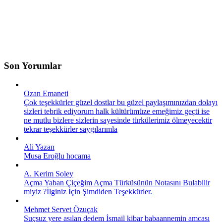
Son Yorumlar
Ozan Emaneti
Çok teşekkürler güzel dostlar bu güzel paylaşımınızdan dolayı
sizleri tebrik ediyorum halk kültürümüze emeğimiz geçti ise
ne mutlu bizlere sizlerin sayesinde türkülerimiz ölmeyecektir
tekrar teşekkürler saygılarımla
Ali Yazan
Musa Eroğlu hocama
A. Kerim Soley
Açma Yaban Çiçeğim Açma Türküsünün Notasını Bulabilir
miyiz ?İlginiz İçin Şimdiden Teşekkürler.
Mehmet Servet Özuçak
Suçsuz yere asılan dedem İsmail kibar babaannemin amcası