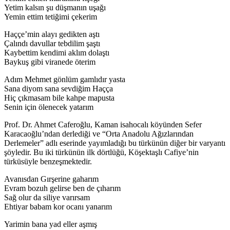
Yetim kalsın şu düşmanın uşağı
Yemin ettim tetiğimi çekerim
Haççe’min alayı gedikten aştı
Çalındı davullar tebdilim şaştı
Kaybettim kendimi aklım dolaştı
Baykuş gibi viranede öterim
Adım Mehmet gönlüm gamlıdır yasta
Sana diyom sana sevdiğim Haçça
Hiç çıkmasam bile kahpe mapusta
Senin için ölenecek yatarım
Prof. Dr. Ahmet Caferoğlu, Kaman isahocalı köyünden Sefer
Karacaoğlu’ndan derlediği ve “Orta Anadolu Ağızlarından
Derlemeler” adlı eserinde yayımladığı bu türkünün diğer bir varyantı
şöyledir. Bu iki türkünün ilk dörtlüğü, Köşektaşlı Cafiye’nin
türküsüyle benzeşmektedir.
Avanısdan Gırşerine gaharım
Evram bozuh gelirse ben de çıharım
Sağ olur da siliye varırsam
Ehtiyar babam kor ocanı yanarım
Yarimin bana yad eller aşmış