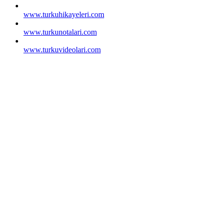
www.turkuhikayeleri.com
www.turkunotalari.com
www.turkuvideolari.com