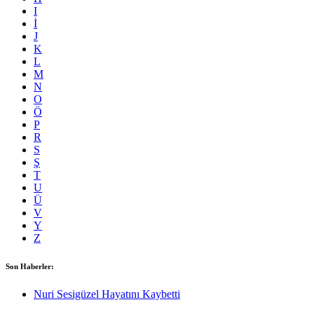
I
İ
J
K
L
M
N
O
Ö
P
R
S
Ş
T
U
Ü
V
Y
Z
Son Haberler:
Nuri Sesigüzel Hayatını Kaybetti