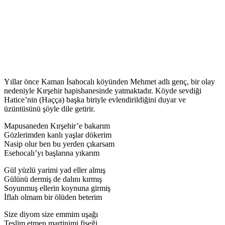
Yıllar önce Kaman İsahocalı köyünden Mehmet adlı genç, bir olay
nedeniyle Kırşehir hapishanesinde yatmaktadır. Köyde sevdiği
Hatice’nin (Haçça) başka biriyle evlendirildiğini duyar ve
üzüntüsünü şöyle dile getirir.
Mapusaneden Kırşehir’e bakarım
Gözlerimden kanlı yaşlar dökerim
Nasip olur ben bu yerden çıkarsam
Esehocalı’yı başlarına yıkarım
Gül yüzlü yarimi yad eller almış
Gülünü dermiş de dalını kırmış
Soyunmuş ellerin koynuna girmiş
İflah olmam bir ölüden beterim
Size diyom size emmim uşağı
Teslim etmen martinimi fişeği