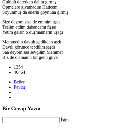
Gulünü dererken dalını gırmış
Öpmelere gıyamadım Haticem
Soyunmuş da ellerin goynuna girmiş
Size deyom size de emmim uşaı
Teslim etdim dabancamı fışşaı
Yetim galsın o düşmannarın uşağı
Memmedin davulı gedikden aşdı
Davılı görünce tepdilim şaşdı
Saa deyom saa sevgilim Memmet
Biz de olamadıh bir gelin guva
1354
46464
Beğen
Paylaş
Bir Cevap Yazın
İsim