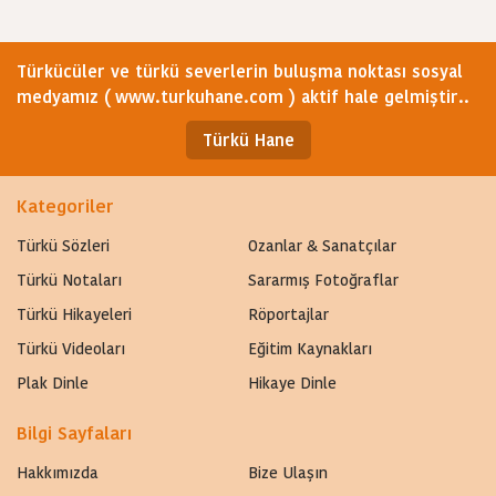
Türkücüler ve türkü severlerin buluşma noktası sosyal
medyamız ( www.turkuhane.com ) aktif hale gelmiştir..
Türkü Hane
Kategoriler
Türkü Sözleri
Ozanlar & Sanatçılar
Türkü Notaları
Sararmış Fotoğraflar
Türkü Hikayeleri
Röportajlar
Türkü Videoları
Eğitim Kaynakları
Plak Dinle
Hikaye Dinle
Bilgi Sayfaları
Hakkımızda
Bize Ulaşın