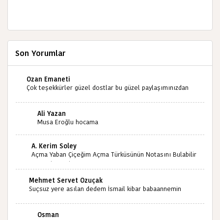
Son Yorumlar
Ozan Emaneti
Çok teşekkürler güzel dostlar bu güzel paylaşımınızdan
dolayı sizleri tebrik ediyorum halk kültürümüze emeğimiz
geçti ise ne mutlu bizlere sizlerin sayesinde türkülerimiz
Ali Yazan
ölmeyecektir tekrar teşekkürler saygılarımla
Musa Eroğlu hocama
A. Kerim Soley
Açma Yaban Çiçeğim Açma Türküsünün Notasını Bulabilir
miyiz ?İlginiz İçin Şimdiden Teşekkürler.
Mehmet Servet Özuçak
Suçsuz yere asılan dedem İsmail kibar babaannemin
amcası Mehmet kibar ve diğerlerinin ruhları şad olsun.
Kahrolsun Cemal paşa
Osman