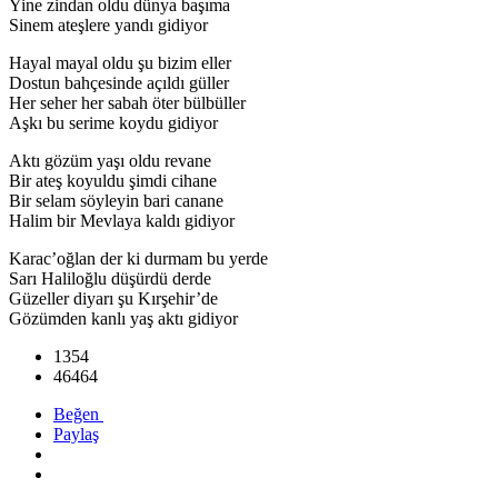
Yine zindan oldu dünya başıma
Sinem ateşlere yandı gidiyor
Hayal mayal oldu şu bizim eller
Dostun bahçesinde açıldı güller
Her seher her sabah öter bülbüller
Aşkı bu serime koydu gidiyor
Aktı gözüm yaşı oldu revane
Bir ateş koyuldu şimdi cihane
Bir selam söyleyin bari canane
Halim bir Mevlaya kaldı gidiyor
Karac’oğlan der ki durmam bu yerde
Sarı Haliloğlu düşürdü derde
Güzeller diyarı şu Kırşehir’de
Gözümden kanlı yaş aktı gidiyor
1354
46464
Beğen
Paylaş