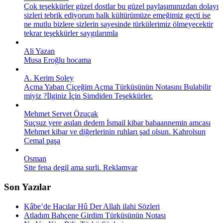
Çok teşekkürler güzel dostlar bu güzel paylaşımınızdan dolayı
sizleri tebrik ediyorum halk kültürümüze emeğimiz geçti ise
ne mutlu bizlere sizlerin sayesinde türkülerimiz ölmeyecektir
tekrar teşekkürler saygılarımla
Ali Yazan
Musa Eroğlu hocama
A. Kerim Soley
Açma Yaban Çiçeğim Açma Türküsünün Notasını Bulabilir
miyiz ?İlginiz İçin Şimdiden Teşekkürler.
Mehmet Servet Özuçak
Suçsuz yere asılan dedem İsmail kibar babaannemin amcası
Mehmet kibar ve diğerlerinin ruhları şad olsun. Kahrolsun
Cemal paşa
Osman
Site fena degil ama surli. Reklamvar
Son Yazılar
Kâbe’de Hacılar Hû Der Allah ilahi Sözleri
Atladım Bahçene Girdim Türküsünün Notası