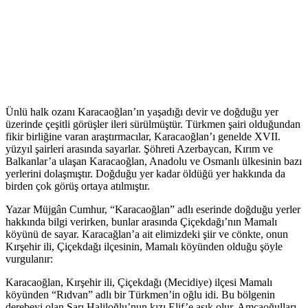
Ünlü halk ozanı Karacaoğlan’ın yaşadığı devir ve doğduğu yer
üzerinde çeşitli görüşler ileri sürülmüştür. Türkmen şairi olduğundan
fikir birliğine varan araştırmacılar, Karacaoğlan’ı genelde XVII.
yüzyıl şairleri arasında sayarlar. Şöhreti Azerbaycan, Kırım ve
Balkanlar’a ulaşan Karacaoğlan, Anadolu ve Osmanlı ülkesinin bazı
yerlerini dolaşmıştır. Doğduğu yer kadar öldüğü yer hakkında da
birden çok görüş ortaya atılmıştır.
Yazar Müjgân Cumhur, “Karacaoğlan” adlı eserinde doğduğu yerler
hakkında bilgi verirken, bunlar arasında Çiçekdağı’nın Mamalı
köyünü de sayar. Karacağlan’a ait elimizdeki şiir ve cönkte, onun
Kırşehir ili, Çiçekdağı ilçesinin, Mamalı köyünden olduğu şöyle
vurgulanır:
Karacaoğlan, Kırşehir ili, Çiçekdağı (Mecidiye) ilçesi Mamalı
köyünden “Rıdvan” adlı bir Türkmen’in oğlu idi. Bu bölgenin
derebeyi olan Sarı Haliloğlu’nun kızı Elif’e aşık olur. Amcaoğulları