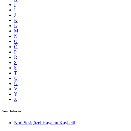
I
İ
J
K
L
M
N
O
Ö
P
R
S
Ş
T
U
Ü
V
Y
Z
Son Haberler:
Nuri Sesigüzel Hayatını Kaybetti