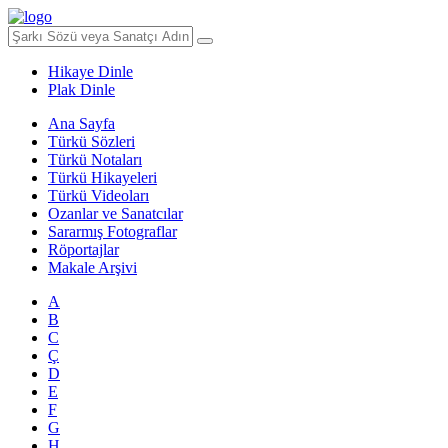
Hikaye Dinle
Plak Dinle
Ana Sayfa
Türkü Sözleri
Türkü Notaları
Türkü Hikayeleri
Türkü Videoları
Ozanlar ve Sanatcılar
Sararmış Fotograflar
Röportajlar
Makale Arşivi
A
B
C
Ç
D
E
F
G
H