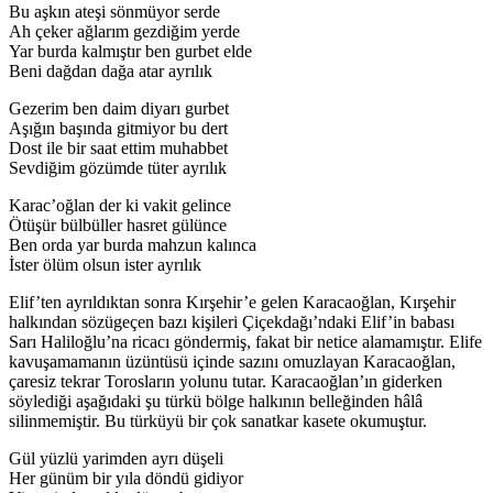
Bu aşkın ateşi sönmüyor serde
Ah çeker ağlarım gezdiğim yerde
Yar burda kalmıştır ben gurbet elde
Beni dağdan dağa atar ayrılık
Gezerim ben daim diyarı gurbet
Aşığın başında gitmiyor bu dert
Dost ile bir saat ettim muhabbet
Sevdiğim gözümde tüter ayrılık
Karac’oğlan der ki vakit gelince
Ötüşür bülbüller hasret gülünce
Ben orda yar burda mahzun kalınca
İster ölüm olsun ister ayrılık
Elif’ten ayrıldıktan sonra Kırşehir’e gelen Karacaoğlan, Kırşehir
halkından sözügeçen bazı kişileri Çiçekdağı’ndaki Elif’in babası
Sarı Haliloğlu’na ricacı göndermiş, fakat bir netice alamamıştır. Elife
kavuşamamanın üzüntüsü içinde sazını omuzlayan Karacaoğlan,
çaresiz tekrar Torosların yolunu tutar. Karacaoğlan’ın giderken
söylediği aşağıdaki şu türkü bölge halkının belleğinden hâlâ
silinmemiştir. Bu türküyü bir çok sanatkar kasete okumuştur.
Gül yüzlü yarimden ayrı düşeli
Her günüm bir yıla döndü gidiyor