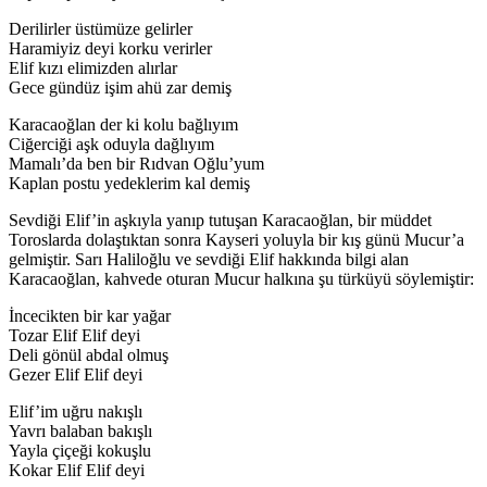
Derilirler üstümüze gelirler
Haramiyiz deyi korku verirler
Elif kızı elimizden alırlar
Gece gündüz işim ahü zar demiş
Karacaoğlan der ki kolu bağlıyım
Ciğerciği aşk oduyla dağlıyım
Mamalı’da ben bir Rıdvan Oğlu’yum
Kaplan postu yedeklerim kal demiş
Sevdiği Elif’in aşkıyla yanıp tutuşan Karacaoğlan, bir müddet
Toroslarda dolaştıktan sonra Kayseri yoluyla bir kış günü Mucur’a
gelmiştir. Sarı Haliloğlu ve sevdiği Elif hakkında bilgi alan
Karacaoğlan, kahvede oturan Mucur halkına şu türküyü söylemiştir:
İncecikten bir kar yağar
Tozar Elif Elif deyi
Deli gönül abdal olmuş
Gezer Elif Elif deyi
Elif’im uğru nakışlı
Yavrı balaban bakışlı
Yayla çiçeği kokuşlu
Kokar Elif Elif deyi