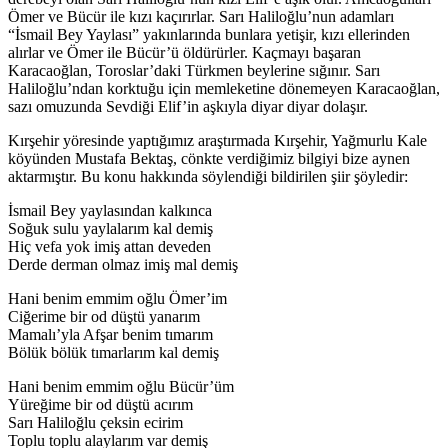
Ömer ve Bücür ile kızı kaçırırlar. Sarı Haliloğlu’nun adamları
“İsmail Bey Yaylası” yakınlarında bunlara yetişir, kızı ellerinden
alırlar ve Ömer ile Bücür’ü öldürürler. Kaçmayı başaran
Karacaoğlan, Toroslar’daki Türkmen beylerine sığınır. Sarı
Haliloğlu’ndan korktuğu için memleketine dönemeyen Karacaoğlan,
sazı omuzunda Sevdiği Elif’in aşkıyla diyar diyar dolaşır.
Kırşehir yöresinde yaptığımız araştırmada Kırşehir, Yağmurlu Kale
köyünden Mustafa Bektaş, cönkte verdiğimiz bilgiyi bize aynen
aktarmıştır. Bu konu hakkında söylendiği bildirilen şiir şöyledir:
İsmail Bey yaylasından kalkınca
Soğuk sulu yaylalarım kal demiş
Hiç vefa yok imiş attan deveden
Derde derman olmaz imiş mal demiş
Hani benim emmim oğlu Ömer’im
Ciğerime bir od düştü yanarım
Mamalı’yla Afşar benim tımarım
Bölük bölük tımarlarım kal demiş
Hani benim emmim oğlu Bücür’üm
Yüreğime bir od düştü acırım
Sarı Haliloğlu çeksin ecirim
Toplu toplu alaylarım var demiş