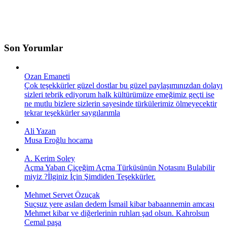
Son Yorumlar
Ozan Emaneti
Çok teşekkürler güzel dostlar bu güzel paylaşımınızdan dolayı
sizleri tebrik ediyorum halk kültürümüze emeğimiz geçti ise
ne mutlu bizlere sizlerin sayesinde türkülerimiz ölmeyecektir
tekrar teşekkürler saygılarımla
Ali Yazan
Musa Eroğlu hocama
A. Kerim Soley
Açma Yaban Çiçeğim Açma Türküsünün Notasını Bulabilir
miyiz ?İlginiz İçin Şimdiden Teşekkürler.
Mehmet Servet Özuçak
Suçsuz yere asılan dedem İsmail kibar babaannemin amcası
Mehmet kibar ve diğerlerinin ruhları şad olsun. Kahrolsun
Cemal paşa