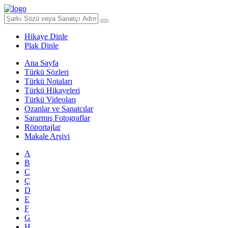
Hikaye Dinle
Plak Dinle
Ana Sayfa
Türkü Sözleri
Türkü Notaları
Türkü Hikayeleri
Türkü Videoları
Ozanlar ve Sanatcılar
Sararmış Fotograflar
Röportajlar
Makale Arşivi
A
B
C
Ç
D
E
F
G
H