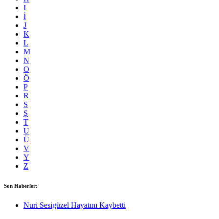
I
İ
J
K
L
M
N
O
Ö
P
R
S
Ş
T
U
Ü
V
Y
Z
Son Haberler:
Nuri Sesigüzel Hayatını Kaybetti