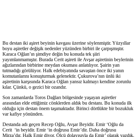
Bu destan iki aşiret beyinin kavgası üzerine söylenmiştir. Yüzyıllar
boyu aşiretler değişik nedenler yüzünden birbiri ile çarpışmıştır.
Karaca Oğlan’ın şimdiye değin bu konuda tek şiiri
yayımlanmamıştır. Burada Cerit aşireti ile Avşar aşiretinin beylerinin
ağızlarından birbirine meydan okuması anlatılıyor. Şairin yan
tutmadığı görülüyor. Halk edebiyatında savaştan önce iki yanın
komutanlarını konuşturmak gelenektir. Çukurova’nın ünlü iki
aşiretinin karşısında Karaca Oğlan yansız kalmayı kendine zorunlu
kılar. Çünkü, o gezici bir ozandır.
Son zamanlarda Toros Dağları bölgesinde yaşayan aşiretler
arasından elde ettiğimiz cönklerden aldık bu destanı. Bu konuda ilk
olduğu için destan önem taşımaktadır. Birinci dörtlükte bir bozukluk
var kafiye yönünden.
Destanda adı geçen Recep Oğlu, Avşar Beyidir. Emir ‘Oğlu da
Cerit ‘in beyidir. Emir ‘in doğrusu Emir’dir. Daha doğrusu
Mirza’dır. Halk Emir diyor. Ölçü dolayısıyla da Emir’ olarak yazdık.