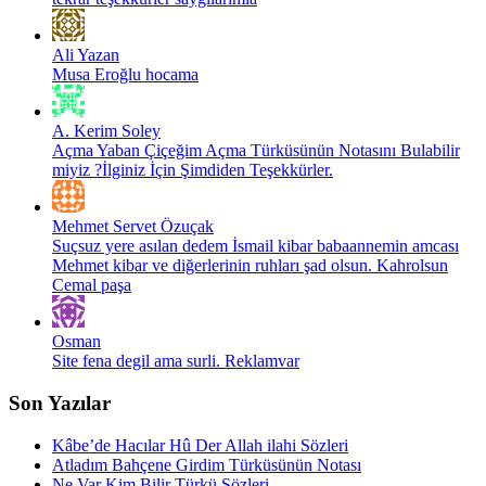
Ali Yazan
Musa Eroğlu hocama
A. Kerim Soley
Açma Yaban Çiçeğim Açma Türküsünün Notasını Bulabilir
miyiz ?İlginiz İçin Şimdiden Teşekkürler.
Mehmet Servet Özuçak
Suçsuz yere asılan dedem İsmail kibar babaannemin amcası
Mehmet kibar ve diğerlerinin ruhları şad olsun. Kahrolsun
Cemal paşa
Osman
Site fena degil ama surli. Reklamvar
Son Yazılar
Kâbe’de Hacılar Hû Der Allah ilahi Sözleri
Atladım Bahçene Girdim Türküsünün Notası
Ne Var Kim Bilir Türkü Sözleri