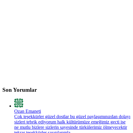
Son Yorumlar
Ozan Emaneti
Çok teşekkürler güzel dostlar bu güzel paylaşımınızdan dolayı
sizleri tebrik ediyorum halk kültürümüze emeğimiz geçti ise
ne mutlu bizlere sizlerin sayesinde türkülerimiz ölmeyecektir
tekrar teşekkürler saygılarımla