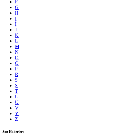
F
G
H
I
İ
J
K
L
M
N
O
Ö
P
R
S
Ş
T
U
Ü
V
Y
Z
Son Haberler: