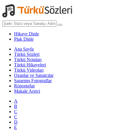
Hikaye Dinle
Plak Dinle
Ana Sayfa
Türkü Sözleri
Türkü Notaları
Türkü Hikayeleri
Türkü Videoları
Ozanlar ve Sanatcılar
Sararmış Fotograflar
Röportajlar
Makale Arşivi
A
B
C
Ç
D
E