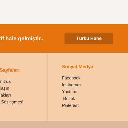
 hale gelmiştir..
Türkü Hane
Sosyal Medya
 Sayfaları
Facebook
mızda
Instagram
laşın
Youtube
Hakları
Tik Tok
ik Sözleşmesi
Pinterest