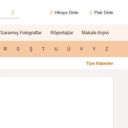
Hikaye Dinle
Plak Dinle
Sararmış Fotograflar
Röportajlar
Makale Arşivi
R
S
Ş
T
U
Ü
V
Y
Z
Tüm Haberler