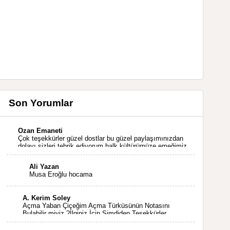
Son Yorumlar
Ozan Emaneti
Çok teşekkürler güzel dostlar bu güzel paylaşımınızdan
dolayı sizleri tebrik ediyorum halk kültürümüze emeğimiz
geçti ise ne mutlu bizlere sizlerin sayesinde türkülerimiz
ölmeyecektir tekrar teşekkürler saygılarımla
Ali Yazan
Musa Eroğlu hocama
A. Kerim Soley
Açma Yaban Çiçeğim Açma Türküsünün Notasını
Bulabilir miyiz ?İlginiz İçin Şimdiden Teşekkürler.