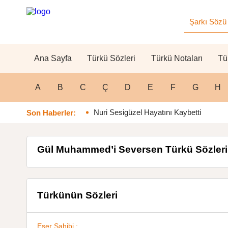
Ana Sayfa
Türkü Sözleri
Türkü Notaları
Tü
A
B
C
Ç
D
E
F
G
H
Nuri Sesigüzel Hayatını Kaybetti
Son Haberler:
Gül Muhammed’i Seversen Türkü Sözleri
Türkünün Sözleri
Eser Sahibi :