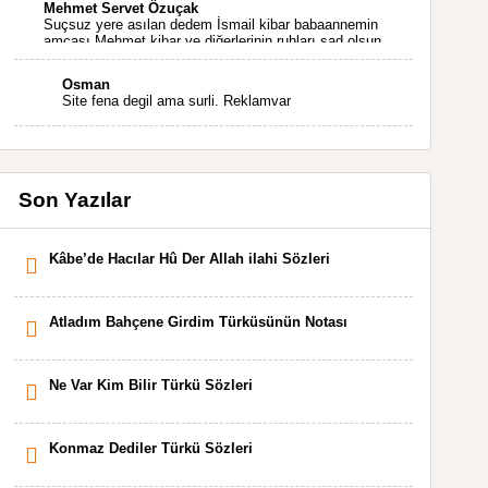
Mehmet Servet Özuçak
Suçsuz yere asılan dedem İsmail kibar babaannemin
amcası Mehmet kibar ve diğerlerinin ruhları şad olsun.
Kahrolsun Cemal paşa
Osman
Site fena degil ama surli. Reklamvar
Son Yazılar
Kâbe’de Hacılar Hû Der Allah ilahi Sözleri
Atladım Bahçene Girdim Türküsünün Notası
Ne Var Kim Bilir Türkü Sözleri
Konmaz Dediler Türkü Sözleri