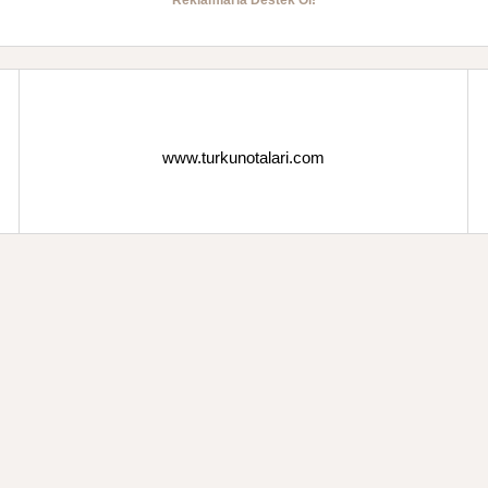
Reklamlarla Destek Ol!
www.turkunotalari.com