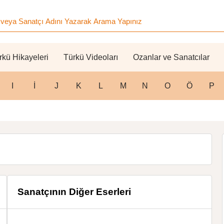
rkü Hikayeleri
Türkü Videoları
Ozanlar ve Sanatcılar
I
İ
J
K
L
M
N
O
Ö
P
Sanatçının Diğer Eserleri