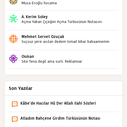
sizlerin sayesinde türkülerimiz ölmeyecektir tekrar
Musa Eroğlu hocama
teşekkürler saygılarımla
A. Kerim Soley
Açma Yaban Çiçeğim Açma Türküsünün Notasını
Bulabilir miyiz ?İlginiz İçin Şimdiden Teşekkürler.
Mehmet Servet Özuçak
Suçsuz yere asılan dedem İsmail kibar babaannemin
amcası Mehmet kibar ve diğerlerinin ruhları şad olsun.
Kahrolsun Cemal paşa
Osman
Site fena degil ama surli. Reklamvar
Son Yazılar
Kâbe’de Hacılar Hû Der Allah ilahi Sözleri
Atladım Bahçene Girdim Türküsünün Notası