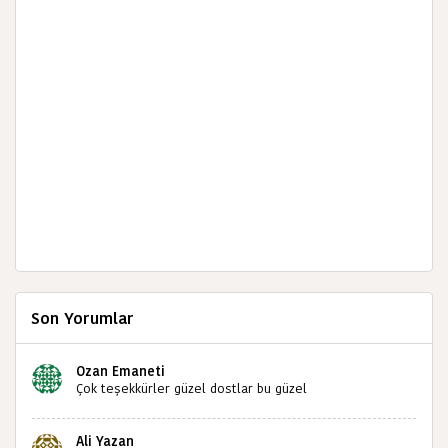
Son Yorumlar
Ozan Emaneti
Çok teşekkürler güzel dostlar bu güzel
paylaşımınızdan dolayı sizleri tebrik ediyorum halk
kültürümüze emeğimiz geçti ise ne mutlu bizlere
Ali Yazan