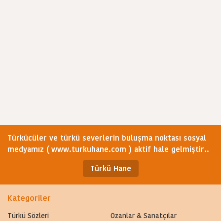
Türkücüler ve türkü severlerin buluşma noktası sosyal
medyamız ( www.turkuhane.com ) aktif hale gelmiştir..
Türkü Hane
Kategoriler
Türkü Sözleri
Ozanlar & Sanatçılar