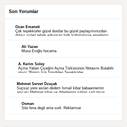
Son Yorumlar
Ozan Emaneti
Çok teşekkürler güzel dostlar bu güzel paylaşımınızdan
dolayı sizleri tebrik ediyorum halk kültürümüze emeğimiz
geçti ise ne mutlu bizlere sizlerin sayesinde türkülerimiz
ölmeyecektir tekrar teşekkürler saygılarımla
Ali Yazan
Musa Eroğlu hocama
A. Kerim Soley
Açma Yaban Çiçeğim Açma Türküsünün Notasını Bulabilir
miyiz ?İlginiz İçin Şimdiden Teşekkürler.
Mehmet Servet Özuçak
Suçsuz yere asılan dedem İsmail kibar babaannemin
amcası Mehmet kibar ve diğerlerinin ruhları şad olsun.
Kahrolsun Cemal paşa
Osman
Site fena degil ama surli. Reklamvar