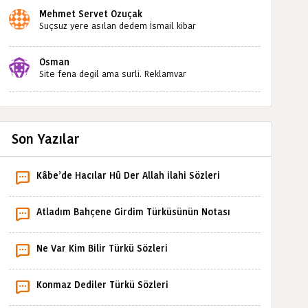
Mehmet Servet Özuçak
Suçsuz yere asılan dedem İsmail kibar
babaannemin amcası Mehmet kibar ve diğerlerinin
ruhları şad olsun. Kahrolsun Cemal paşa
Osman
Site fena degil ama surli. Reklamvar
Son Yazılar
Kâbe’de Hacılar Hû Der Allah ilahi Sözleri
Atladım Bahçene Girdim Türküsünün Notası
Ne Var Kim Bilir Türkü Sözleri
Konmaz Dediler Türkü Sözleri