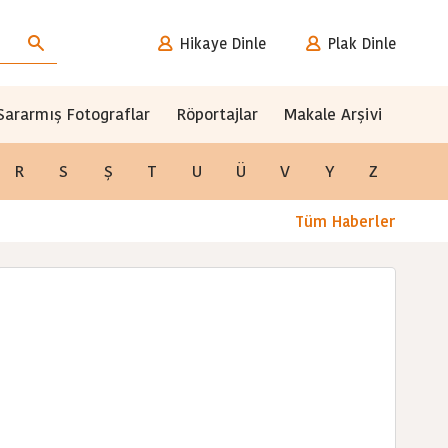
Hikaye Dinle
Plak Dinle
Sararmış Fotograflar
Röportajlar
Makale Arşivi
R
S
Ş
T
U
Ü
V
Y
Z
Tüm Haberler