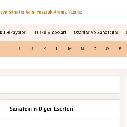
kü Hikayeleri
Türkü Videoları
Ozanlar ve Sanatcılar
I
İ
J
K
L
M
N
O
Ö
P
Sanatçının Diğer Eserleri