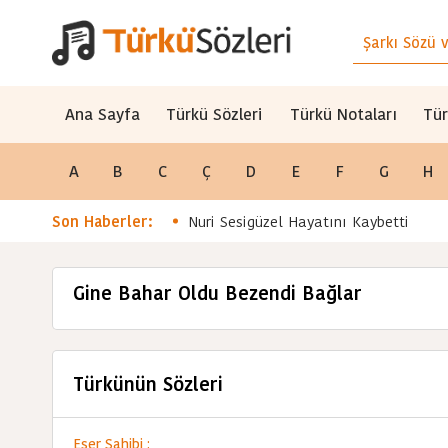
Ana Sayfa
Türkü Sözleri
Türkü Notaları
Tür
A
B
C
Ç
D
E
F
G
H
Son Haberler:
Nuri Sesigüzel Hayatını Kaybetti
Gine Bahar Oldu Bezendi Bağlar
Türkünün Sözleri
Eser Sahibi :