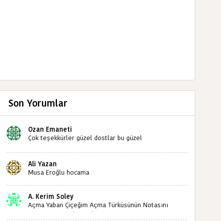
Son Yorumlar
Ozan Emaneti
Çok teşekkürler güzel dostlar bu güzel
paylaşımınızdan dolayı sizleri tebrik ediyorum halk
kültürümüze emeğimiz geçti ise ne mutlu bizlere
Ali Yazan
sizlerin sayesinde türkülerimiz ölmeyecektir tekrar
Musa Eroğlu hocama
teşekkürler saygılarımla
A. Kerim Soley
Açma Yaban Çiçeğim Açma Türküsünün Notasını
Bulabilir miyiz ?İlginiz İçin Şimdiden Teşekkürler.