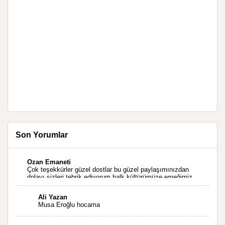
Son Yorumlar
Ozan Emaneti
Çok teşekkürler güzel dostlar bu güzel paylaşımınızdan
dolayı sizleri tebrik ediyorum halk kültürümüze emeğimiz
geçti ise ne mutlu bizlere sizlerin sayesinde türkülerimiz
ölmeyecektir tekrar teşekkürler saygılarımla
Ali Yazan
Musa Eroğlu hocama