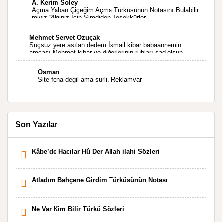
A. Kerim Soley
Açma Yaban Çiçeğim Açma Türküsünün Notasını Bulabilir
miyiz ?İlginiz İçin Şimdiden Teşekkürler.
Mehmet Servet Özuçak
Suçsuz yere asılan dedem İsmail kibar babaannemin
amcası Mehmet kibar ve diğerlerinin ruhları şad olsun.
Kahrolsun Cemal paşa
Osman
Site fena degil ama surli. Reklamvar
Son Yazılar
Kâbe’de Hacılar Hû Der Allah ilahi Sözleri
Atladım Bahçene Girdim Türküsünün Notası
Ne Var Kim Bilir Türkü Sözleri