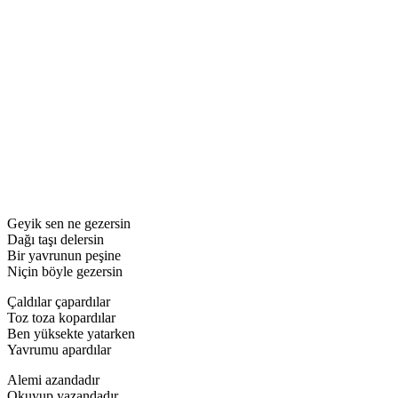
Geyik sen ne gezersin
Dağı taşı delersin
Bir yavrunun peşine
Niçin böyle gezersin
Çaldılar çapardılar
Toz toza kopardılar
Ben yüksekte yatarken
Yavrumu apardılar
Alemi azandadır
Okuyup yazandadır