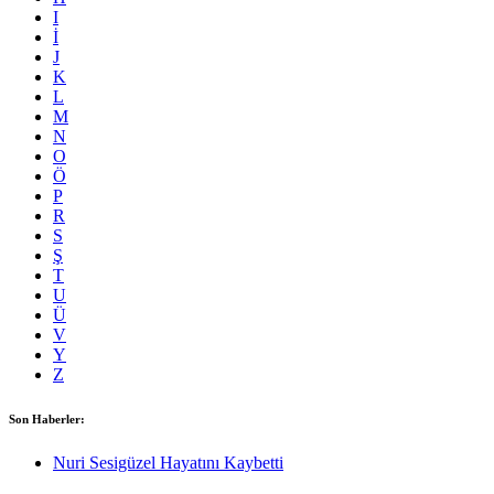
I
İ
J
K
L
M
N
O
Ö
P
R
S
Ş
T
U
Ü
V
Y
Z
Son Haberler:
Nuri Sesigüzel Hayatını Kaybetti