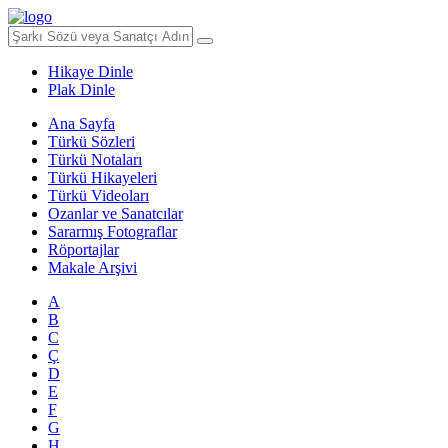
Hikaye Dinle
Plak Dinle
Ana Sayfa
Türkü Sözleri
Türkü Notaları
Türkü Hikayeleri
Türkü Videoları
Ozanlar ve Sanatcılar
Sararmış Fotograflar
Röportajlar
Makale Arşivi
A
B
C
Ç
D
E
F
G
H