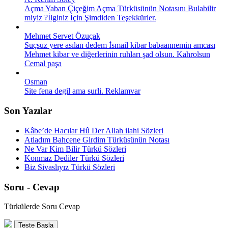
Açma Yaban Çiçeğim Açma Türküsünün Notasını Bulabilir
miyiz ?İlginiz İçin Şimdiden Teşekkürler.
Mehmet Servet Özuçak
Suçsuz yere asılan dedem İsmail kibar babaannemin amcası
Mehmet kibar ve diğerlerinin ruhları şad olsun. Kahrolsun
Cemal paşa
Osman
Site fena degil ama surli. Reklamvar
Son Yazılar
Kâbe’de Hacılar Hû Der Allah ilahi Sözleri
Atladım Bahçene Girdim Türküsünün Notası
Ne Var Kim Bilir Türkü Sözleri
Konmaz Dediler Türkü Sözleri
Biz Sivaslıyız Türkü Sözleri
Soru - Cevap
Türkülerde Soru Cevap
Teste Başla