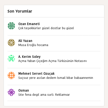
Son Yorumlar
Ozan Emaneti
Çok teşekkürler güzel dostlar bu güzel
paylaşımınızdan dolayı sizleri tebrik ediyorum halk
kültürümüze emeğimiz geçti ise ne mutlu bizlere
Ali Yazan
sizlerin sayesinde türkülerimiz ölmeyecektir tekrar
Musa Eroğlu hocama
teşekkürler saygılarımla
A. Kerim Soley
Açma Yaban Çiçeğim Açma Türküsünün Notasını
Bulabilir miyiz ?İlginiz İçin Şimdiden Teşekkürler.
Mehmet Servet Özuçak
Suçsuz yere asılan dedem İsmail kibar babaannemin
amcası Mehmet kibar ve diğerlerinin ruhları şad olsun.
Kahrolsun Cemal paşa
Osman
Site fena degil ama surli. Reklamvar