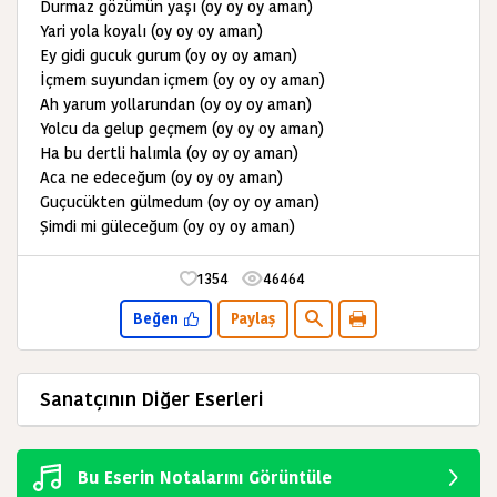
Durmaz gözümün yaşı (oy oy oy aman)
Yari yola koyalı (oy oy oy aman)
Ey gidi gucuk gurum (oy oy oy aman)
İçmem suyundan içmem (oy oy oy aman)
Ah yarum yollarundan (oy oy oy aman)
Yolcu da gelup geçmem (oy oy oy aman)
Ha bu dertli halımla (oy oy oy aman)
Aca ne edeceğum (oy oy oy aman)
Guçucükten gülmedum (oy oy oy aman)
Şimdi mi güleceğum (oy oy oy aman)
1354
46464
Beğen
Paylaş
Sanatçının Diğer Eserleri
Bu Eserin Notalarını Görüntüle