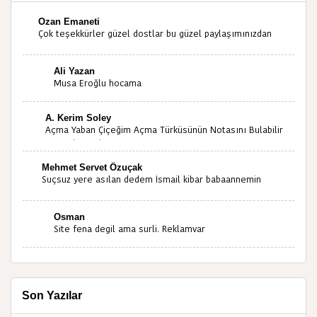
Ozan Emaneti
Çok teşekkürler güzel dostlar bu güzel paylaşımınızdan
dolayı sizleri tebrik ediyorum halk kültürümüze emeğimiz
geçti ise ne mutlu bizlere sizlerin sayesinde türkülerimiz
Ali Yazan
ölmeyecektir tekrar teşekkürler saygılarımla
Musa Eroğlu hocama
A. Kerim Soley
Açma Yaban Çiçeğim Açma Türküsünün Notasını Bulabilir
miyiz ?İlginiz İçin Şimdiden Teşekkürler.
Mehmet Servet Özuçak
Suçsuz yere asılan dedem İsmail kibar babaannemin
amcası Mehmet kibar ve diğerlerinin ruhları şad olsun.
Kahrolsun Cemal paşa
Osman
Site fena degil ama surli. Reklamvar
Son Yazılar