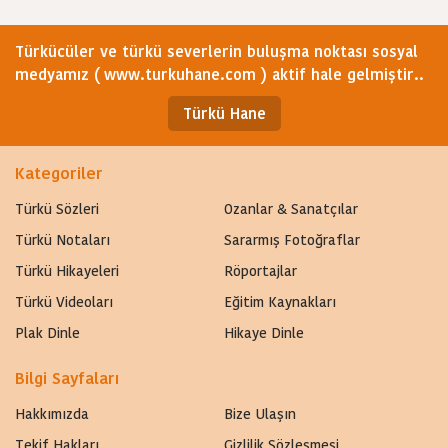
Türkücüler ve türkü severlerin buluşma noktası sosyal
medyamız ( www.turkuhane.com ) aktif hale gelmiştir..
Türkü Hane
Kategoriler
Türkü Sözleri
Ozanlar & Sanatçılar
Türkü Notaları
Sararmış Fotoğraflar
Türkü Hikayeleri
Röportajlar
Türkü Videoları
Eğitim Kaynakları
Plak Dinle
Hikaye Dinle
Bilgi Sayfaları
Hakkımızda
Bize Ulaşın
Tekif Hakları
Gizlilik Sözleşmesi