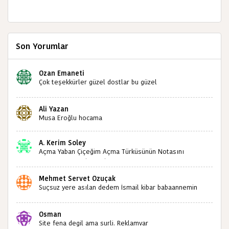
Son Yorumlar
Ozan Emaneti
Çok teşekkürler güzel dostlar bu güzel
paylaşımınızdan dolayı sizleri tebrik ediyorum halk
kültürümüze emeğimiz geçti ise ne mutlu bizlere
Ali Yazan
sizlerin sayesinde türkülerimiz ölmeyecektir tekrar
Musa Eroğlu hocama
teşekkürler saygılarımla
A. Kerim Soley
Açma Yaban Çiçeğim Açma Türküsünün Notasını
Bulabilir miyiz ?İlginiz İçin Şimdiden Teşekkürler.
Mehmet Servet Özuçak
Suçsuz yere asılan dedem İsmail kibar babaannemin
amcası Mehmet kibar ve diğerlerinin ruhları şad olsun.
Kahrolsun Cemal paşa
Osman
Site fena degil ama surli. Reklamvar