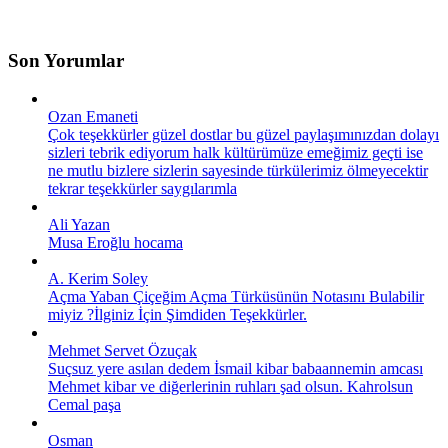
Son Yorumlar
Ozan Emaneti
Çok teşekkürler güzel dostlar bu güzel paylaşımınızdan dolayı
sizleri tebrik ediyorum halk kültürümüze emeğimiz geçti ise
ne mutlu bizlere sizlerin sayesinde türkülerimiz ölmeyecektir
tekrar teşekkürler saygılarımla
Ali Yazan
Musa Eroğlu hocama
A. Kerim Soley
Açma Yaban Çiçeğim Açma Türküsünün Notasını Bulabilir
miyiz ?İlginiz İçin Şimdiden Teşekkürler.
Mehmet Servet Özuçak
Suçsuz yere asılan dedem İsmail kibar babaannemin amcası
Mehmet kibar ve diğerlerinin ruhları şad olsun. Kahrolsun
Cemal paşa
Osman