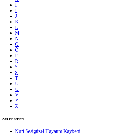
I
İ
J
K
L
M
N
O
Ö
P
R
S
Ş
T
U
Ü
V
Y
Z
Son Haberler:
Nuri Sesigüzel Hayatını Kaybetti