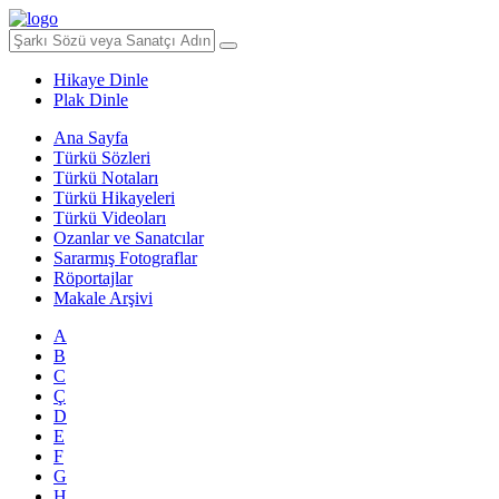
Hikaye Dinle
Plak Dinle
Ana Sayfa
Türkü Sözleri
Türkü Notaları
Türkü Hikayeleri
Türkü Videoları
Ozanlar ve Sanatcılar
Sararmış Fotograflar
Röportajlar
Makale Arşivi
A
B
C
Ç
D
E
F
G
H