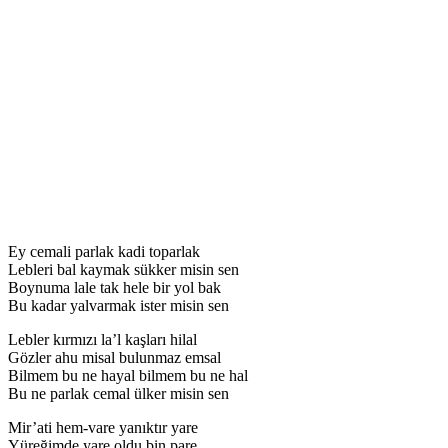
Ey cemali parlak kadi toparlak
Lebleri bal kaymak sükker misin sen
Boynuma lale tak hele bir yol bak
Bu kadar yalvarmak ister misin sen
Lebler kırmızı la’l kaşları hilal
Gözler ahu misal bulunmaz emsal
Bilmem bu ne hayal bilmem bu ne hal
Bu ne parlak cemal ülker misin sen
Mir’ati hem-vare yanıktır yare
Yüreğimde yare oldu bin pare