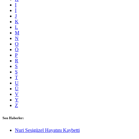
I
İ
J
K
L
M
N
O
Ö
P
R
S
Ş
T
U
Ü
V
Y
Z
Son Haberler:
Nuri Sesigüzel Hayatını Kaybetti