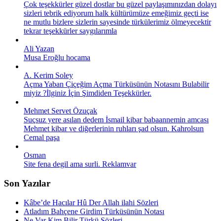
Çok teşekkürler güzel dostlar bu güzel paylaşımınızdan dolayı
sizleri tebrik ediyorum halk kültürümüze emeğimiz geçti ise
ne mutlu bizlere sizlerin sayesinde türkülerimiz ölmeyecektir
tekrar teşekkürler saygılarımla
Ali Yazan
Musa Eroğlu hocama
A. Kerim Soley
Açma Yaban Çiçeğim Açma Türküsünün Notasını Bulabilir
miyiz ?İlginiz İçin Şimdiden Teşekkürler.
Mehmet Servet Özuçak
Suçsuz yere asılan dedem İsmail kibar babaannemin amcası
Mehmet kibar ve diğerlerinin ruhları şad olsun. Kahrolsun
Cemal paşa
Osman
Site fena degil ama surli. Reklamvar
Son Yazılar
Kâbe’de Hacılar Hû Der Allah ilahi Sözleri
Atladım Bahçene Girdim Türküsünün Notası
Ne Var Kim Bilir Türkü Sözleri