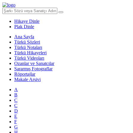
Hikaye Dinle
Plak Dinle
Ana Sayfa
Türkü Sözleri
Türkü Notaları
Türkü Hikayeleri
Türkü Videoları
Ozanlar ve Sanatcılar
Sararmış Fotograflar
Röportajlar
Makale Arşivi
A
B
C
Ç
D
E
F
G
H