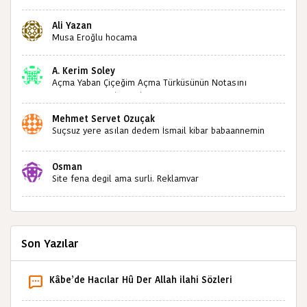
paylaşımınızdan dolayı sizleri tebrik ediyorum halk
kültürümüze emeğimiz geçti ise ne mutlu bizlere
Ali Yazan
sizlerin sayesinde türkülerimiz ölmeyecektir tekrar
Musa Eroğlu hocama
teşekkürler saygılarımla
A. Kerim Soley
Açma Yaban Çiçeğim Açma Türküsünün Notasını
Bulabilir miyiz ?İlginiz İçin Şimdiden Teşekkürler.
Mehmet Servet Özuçak
Suçsuz yere asılan dedem İsmail kibar babaannemin
amcası Mehmet kibar ve diğerlerinin ruhları şad olsun.
Kahrolsun Cemal paşa
Osman
Site fena degil ama surli. Reklamvar
Son Yazılar
Kâbe’de Hacılar Hû Der Allah ilahi Sözleri