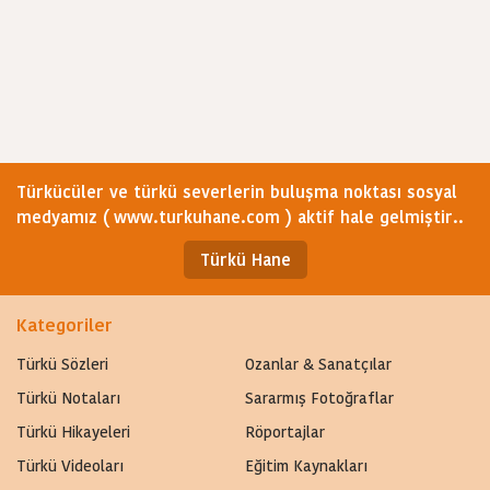
Türkücüler ve türkü severlerin buluşma noktası sosyal
medyamız ( www.turkuhane.com ) aktif hale gelmiştir..
Türkü Hane
Kategoriler
Türkü Sözleri
Ozanlar & Sanatçılar
Türkü Notaları
Sararmış Fotoğraflar
Türkü Hikayeleri
Röportajlar
Türkü Videoları
Eğitim Kaynakları