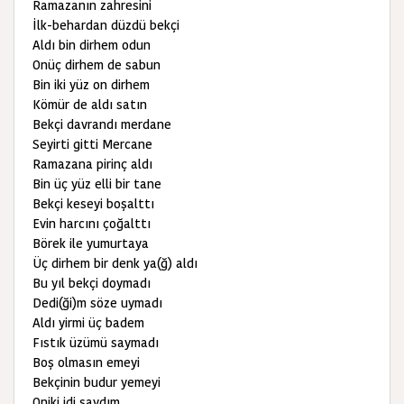
Ramazanın zahresini
İlk-behardan düzdü bekçi
Aldı bin dirhem odun
Onüç dirhem de sabun
Bin iki yüz on dirhem
Kömür de aldı satın
Bekçi davrandı merdane
Seyirti gitti Mercane
Ramazana pirinç aldı
Bin üç yüz elli bir tane
Bekçi keseyi boşalttı
Evin harcını çoğalttı
Börek ile yumurtaya
Üç dirhem bir denk ya(ğ) aldı
Bu yıl bekçi doymadı
Dedi(ği)m söze uymadı
Aldı yirmi üç badem
Fıstık üzümü saymadı
Boş olmasın emeyi
Bekçinin budur yemeyi
Oniki idi saydım