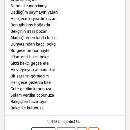
Nohut ile mercimeyi
Dedi(ği)m saymayın yalan
Her gece kaynadır kazan
Ben gibi boş boğazdır
Bekçinin ırzın bozan
Ma(ha)lleden kaçtı bekçi
Dünyasından kaçtı bekçi
Bu gece bir hurmayle
İftar etti bizim bekçi
Gitti bekçi geçse ele
Hicv eyleyüp almam dile
Bir zararın görmedim
Her gece gezerim bile
Güle geldim kapunuza
Selam verdim topunuza
Bakşişleri hazırlayın
Bekçi ile kulunuza
1354
46464