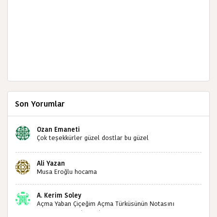
Son Yorumlar
Ozan Emaneti
Çok teşekkürler güzel dostlar bu güzel
paylaşımınızdan dolayı sizleri tebrik ediyorum halk
kültürümüze emeğimiz geçti ise ne mutlu bizlere
Ali Yazan
sizlerin sayesinde türkülerimiz ölmeyecektir tekrar
Musa Eroğlu hocama
teşekkürler saygılarımla
A. Kerim Soley
Açma Yaban Çiçeğim Açma Türküsünün Notasını
Bulabilir miyiz ?İlginiz İçin Şimdiden Teşekkürler.