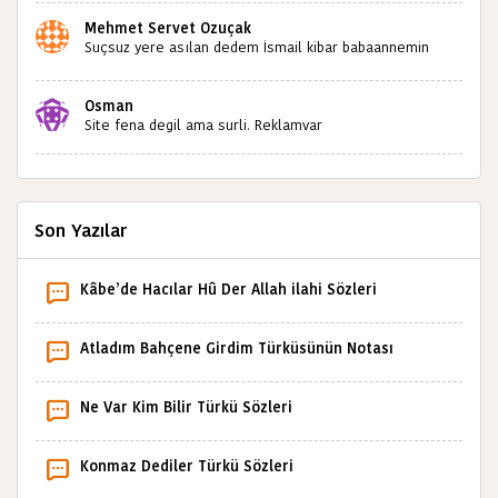
Mehmet Servet Özuçak
Suçsuz yere asılan dedem İsmail kibar babaannemin
amcası Mehmet kibar ve diğerlerinin ruhları şad olsun.
Kahrolsun Cemal paşa
Osman
Site fena degil ama surli. Reklamvar
Son Yazılar
Kâbe’de Hacılar Hû Der Allah ilahi Sözleri
Atladım Bahçene Girdim Türküsünün Notası
Ne Var Kim Bilir Türkü Sözleri
Konmaz Dediler Türkü Sözleri