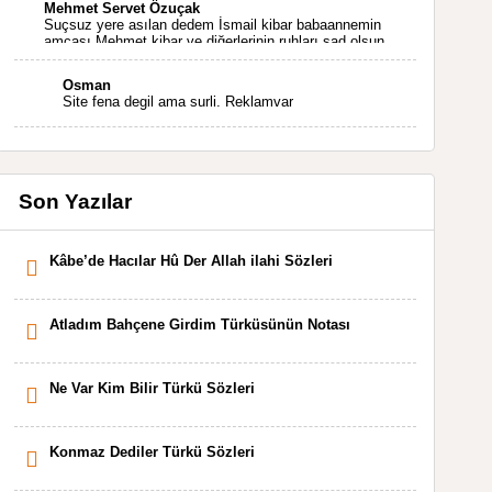
Mehmet Servet Özuçak
Suçsuz yere asılan dedem İsmail kibar babaannemin
amcası Mehmet kibar ve diğerlerinin ruhları şad olsun.
Kahrolsun Cemal paşa
Osman
Site fena degil ama surli. Reklamvar
Son Yazılar
Kâbe’de Hacılar Hû Der Allah ilahi Sözleri
Atladım Bahçene Girdim Türküsünün Notası
Ne Var Kim Bilir Türkü Sözleri
Konmaz Dediler Türkü Sözleri