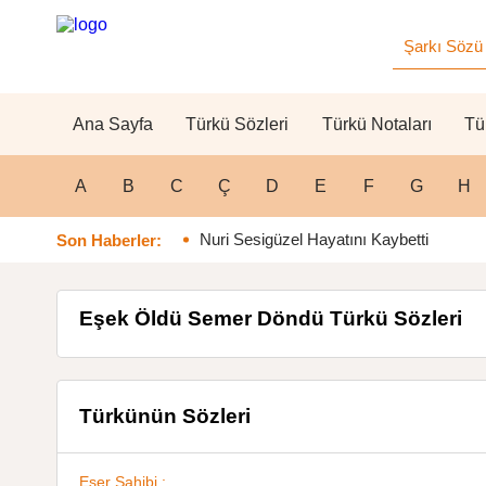
Ana Sayfa
Türkü Sözleri
Türkü Notaları
Tü
A
B
C
Ç
D
E
F
G
H
Nuri Sesigüzel Hayatını Kaybetti
Son Haberler:
Eşek Öldü Semer Döndü Türkü Sözleri
Türkünün Sözleri
Eser Sahibi :