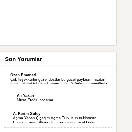
Son Yorumlar
Ozan Emaneti
Çok teşekkürler güzel dostlar bu güzel paylaşımınızdan
dolayı sizleri tebrik ediyorum halk kültürümüze emeğimiz
geçti ise ne mutlu bizlere sizlerin sayesinde türkülerimiz
ölmeyecektir tekrar teşekkürler saygılarımla
Ali Yazan
Musa Eroğlu hocama
A. Kerim Soley
Açma Yaban Çiçeğim Açma Türküsünün Notasını
Bulabilir miyiz ?İlginiz İçin Şimdiden Teşekkürler.