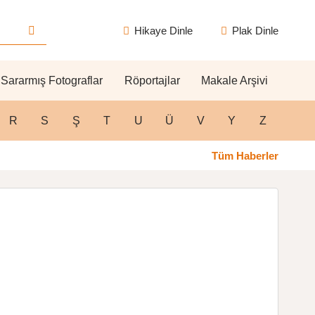
Hikaye Dinle
Plak Dinle
Sararmış Fotograflar
Röportajlar
Makale Arşivi
R
S
Ş
T
U
Ü
V
Y
Z
Tüm Haberler