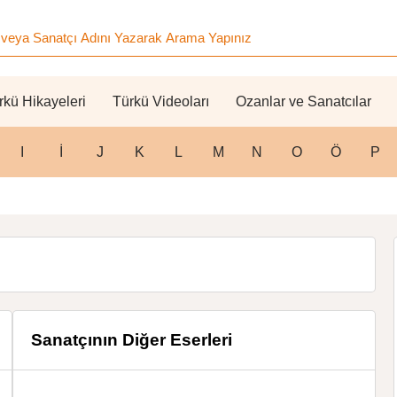
rkü Hikayeleri
Türkü Videoları
Ozanlar ve Sanatcılar
I
İ
J
K
L
M
N
O
Ö
P
Sanatçının Diğer Eserleri