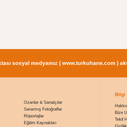
tası sosyal medyamız ( www.turkuhane.com ) aktif
Bilgi
Ozanlar & Sanatçılar
Hakkı
Sararmış Fotoğraflar
Bize U
Röportajlar
Tekif 
Eğitim Kaynakları
Gizlil