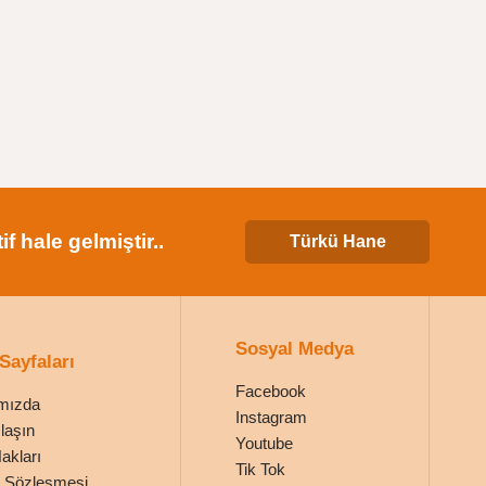
 hale gelmiştir..
Türkü Hane
Sosyal Medya
 Sayfaları
Facebook
mızda
Instagram
laşın
Youtube
Hakları
Tik Tok
ik Sözleşmesi