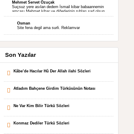
Mehmet Servet Özuçak
Suçsuz yere asılan dedem İsmail kibar babaannemin
amcası Mehmet kibar ve diğerlerinin ruhları şad olsun.
Kahrolsun Cemal paşa
Osman
Site fena degil ama surli. Reklamvar
Son Yazılar
Kâbe’de Hacılar Hû Der Allah ilahi Sözleri
Atladım Bahçene Girdim Türküsünün Notası
Ne Var Kim Bilir Türkü Sözleri
Konmaz Dediler Türkü Sözleri