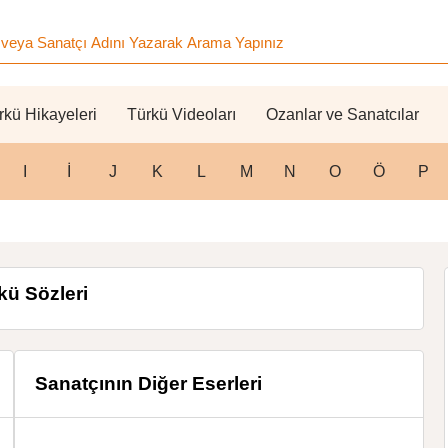
rkü Hikayeleri
Türkü Videoları
Ozanlar ve Sanatcılar
I
İ
J
K
L
M
N
O
Ö
P
rkü Sözleri
Sanatçının Diğer Eserleri