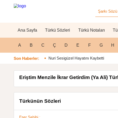
Ana Sayfa
Türkü Sözleri
Türkü Notaları
Tü
A
B
C
Ç
D
E
F
G
H
Nuri Sesigüzel Hayatını Kaybetti
Son Haberler:
Eriştim Menzile İkrar Getirdim (Ya Ali) Tü
Türkünün Sözleri
Eser Sahibi :