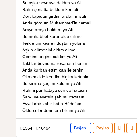
Bu aşk-ı sevdaya daldım ya Ali
Rah-ı şeriatta buldum kemali
Dört kapıdan girdim arslan misali
Anda gördüm Muhammed’in cemali
Araya araya buldum ya Ali
Bu muhabbet karar oldu dilime
Terk ettim kesreti düştüm yoluna
Aşkın dümenini aldım elime
Gemimi engine saldım ya Ali
Taktılar boynuma resanem benim
Anda kurban ettim can ile tenim
Ol menzilde kendim biçtim kefenim
Bu sırrına şaştım kaldım ya Ali
Rahmi pür hataya sen de hatasın
Şah-ı velayetsin şah mürtezasın
Evvel ahir zahir batın Hüda’sın
Öldürseler dönmem bildim ya Ali
1354
46464
Beğen
Paylaş