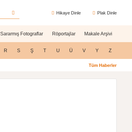
Hikaye Dinle
Plak Dinle
Sararmış Fotograflar
Röportajlar
Makale Arşivi
R
S
Ş
T
U
Ü
V
Y
Z
Tüm Haberler