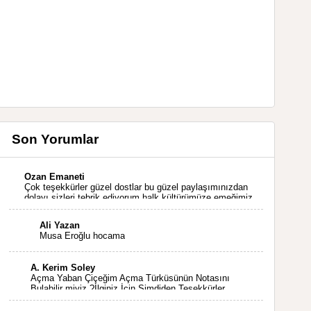
Son Yorumlar
Ozan Emaneti
Çok teşekkürler güzel dostlar bu güzel paylaşımınızdan
dolayı sizleri tebrik ediyorum halk kültürümüze emeğimiz
geçti ise ne mutlu bizlere sizlerin sayesinde türkülerimiz
ölmeyecektir tekrar teşekkürler saygılarımla
Ali Yazan
Musa Eroğlu hocama
A. Kerim Soley
Açma Yaban Çiçeğim Açma Türküsünün Notasını
Bulabilir miyiz ?İlginiz İçin Şimdiden Teşekkürler.