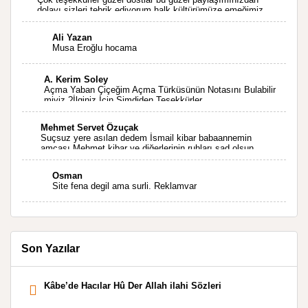
dolayı sizleri tebrik ediyorum halk kültürümüze emeğimiz
geçti ise ne mutlu bizlere sizlerin sayesinde türkülerimiz
ölmeyecektir tekrar teşekkürler saygılarımla
Ali Yazan
Musa Eroğlu hocama
A. Kerim Soley
Açma Yaban Çiçeğim Açma Türküsünün Notasını Bulabilir
miyiz ?İlginiz İçin Şimdiden Teşekkürler.
Mehmet Servet Özuçak
Suçsuz yere asılan dedem İsmail kibar babaannemin
amcası Mehmet kibar ve diğerlerinin ruhları şad olsun.
Kahrolsun Cemal paşa
Osman
Site fena degil ama surli. Reklamvar
Son Yazılar
Kâbe’de Hacılar Hû Der Allah ilahi Sözleri