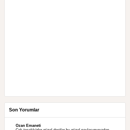
Son Yorumlar
Ozan Emaneti
Çok teşekkürler güzel dostlar bu güzel paylaşımınızdan