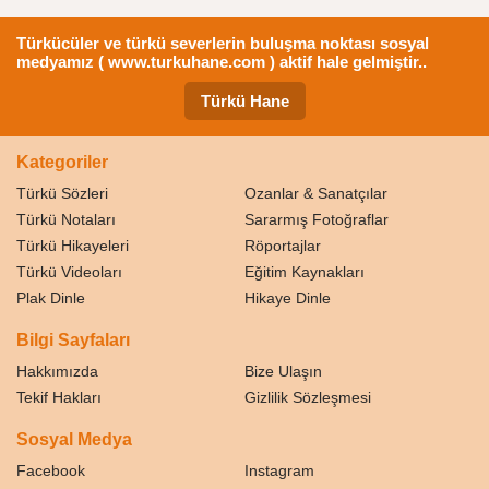
Türkücüler ve türkü severlerin buluşma noktası sosyal
medyamız ( www.turkuhane.com ) aktif hale gelmiştir..
Türkü Hane
Kategoriler
Türkü Sözleri
Ozanlar & Sanatçılar
Türkü Notaları
Sararmış Fotoğraflar
Türkü Hikayeleri
Röportajlar
Türkü Videoları
Eğitim Kaynakları
Plak Dinle
Hikaye Dinle
Bilgi Sayfaları
Hakkımızda
Bize Ulaşın
Tekif Hakları
Gizlilik Sözleşmesi
Sosyal Medya
Facebook
Instagram