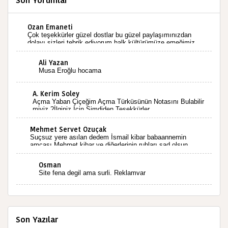
Son Yorumlar
Ozan Emaneti
Çok teşekkürler güzel dostlar bu güzel paylaşımınızdan
dolayı sizleri tebrik ediyorum halk kültürümüze emeğimiz
geçti ise ne mutlu bizlere sizlerin sayesinde türkülerimiz
ölmeyecektir tekrar teşekkürler saygılarımla
Ali Yazan
Musa Eroğlu hocama
A. Kerim Soley
Açma Yaban Çiçeğim Açma Türküsünün Notasını Bulabilir
miyiz ?İlginiz İçin Şimdiden Teşekkürler.
Mehmet Servet Özuçak
Suçsuz yere asılan dedem İsmail kibar babaannemin
amcası Mehmet kibar ve diğerlerinin ruhları şad olsun.
Kahrolsun Cemal paşa
Osman
Site fena degil ama surli. Reklamvar
Son Yazılar