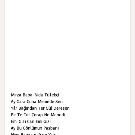
Mirza Baba-Nida Tüfekçi
Ay Gara Çuha Memede Sen
Yâr Bağından Ter Gül Deresen
Bir Te Cüt Çorap Ne Menedi
Emi Gızı Can Emi Gızı
Ay Bu Gönlümün Pasbanı
Niye Bahırsan Yanı Yanı