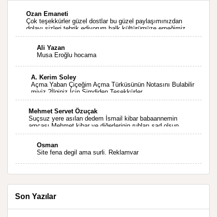
Ozan Emaneti
Çok teşekkürler güzel dostlar bu güzel paylaşımınızdan
dolayı sizleri tebrik ediyorum halk kültürümüze emeğimiz
geçti ise ne mutlu bizlere sizlerin sayesinde türkülerimiz
ölmeyecektir tekrar teşekkürler saygılarımla
Ali Yazan
Musa Eroğlu hocama
A. Kerim Soley
Açma Yaban Çiçeğim Açma Türküsünün Notasını Bulabilir
miyiz ?İlginiz İçin Şimdiden Teşekkürler.
Mehmet Servet Özuçak
Suçsuz yere asılan dedem İsmail kibar babaannemin
amcası Mehmet kibar ve diğerlerinin ruhları şad olsun.
Kahrolsun Cemal paşa
Osman
Site fena degil ama surli. Reklamvar
Son Yazılar