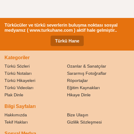
Türkücüler ve türkü severlerin buluşma noktası sosyal
medyamız ( www.turkuhane.com ) aktif hale gelmiştir..
Türkü Hane
Kategoriler
Türkü Sözleri
Ozanlar & Sanatçılar
Türkü Notaları
Sararmış Fotoğraflar
Türkü Hikayeleri
Röportajlar
Türkü Videoları
Eğitim Kaynakları
Plak Dinle
Hikaye Dinle
Bilgi Sayfaları
Hakkımızda
Bize Ulaşın
Tekif Hakları
Gizlilik Sözleşmesi
Sosyal Medya