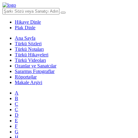
Hikaye Dinle
Plak Dinle
Ana Sayfa
Türkü Sözleri
Türkü Notaları
Türkü Hikayeleri
Türkü Videoları
Ozanlar ve Sanatcılar
Sararmış Fotograflar
Röportajlar
Makale Arşivi
A
B
C
Ç
D
E
F
G
H