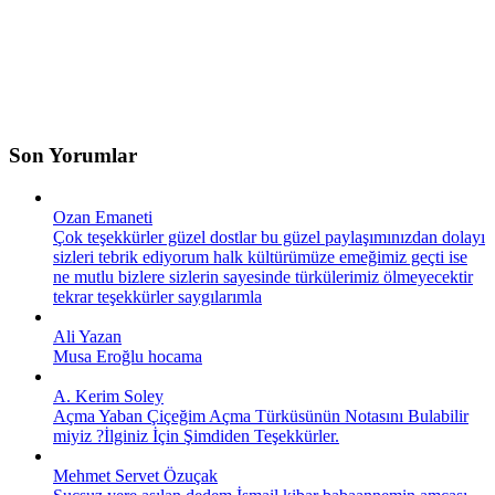
Son Yorumlar
Ozan Emaneti
Çok teşekkürler güzel dostlar bu güzel paylaşımınızdan dolayı
sizleri tebrik ediyorum halk kültürümüze emeğimiz geçti ise
ne mutlu bizlere sizlerin sayesinde türkülerimiz ölmeyecektir
tekrar teşekkürler saygılarımla
Ali Yazan
Musa Eroğlu hocama
A. Kerim Soley
Açma Yaban Çiçeğim Açma Türküsünün Notasını Bulabilir
miyiz ?İlginiz İçin Şimdiden Teşekkürler.
Mehmet Servet Özuçak