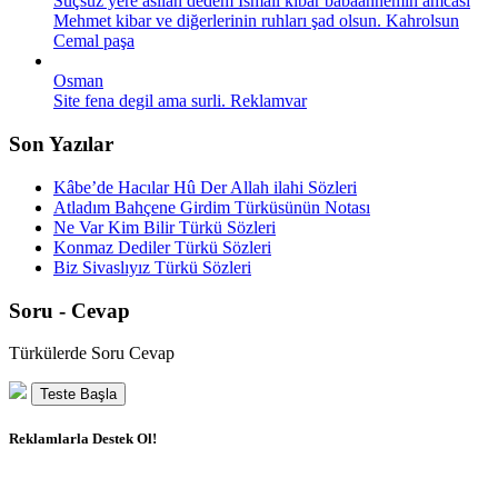
Suçsuz yere asılan dedem İsmail kibar babaannemin amcası
Mehmet kibar ve diğerlerinin ruhları şad olsun. Kahrolsun
Cemal paşa
Osman
Site fena degil ama surli. Reklamvar
Son Yazılar
Kâbe’de Hacılar Hû Der Allah ilahi Sözleri
Atladım Bahçene Girdim Türküsünün Notası
Ne Var Kim Bilir Türkü Sözleri
Konmaz Dediler Türkü Sözleri
Biz Sivaslıyız Türkü Sözleri
Soru - Cevap
Türkülerde Soru Cevap
Teste Başla
Reklamlarla Destek Ol!