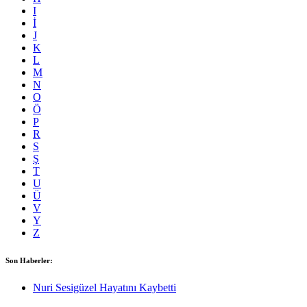
I
İ
J
K
L
M
N
O
Ö
P
R
S
Ş
T
U
Ü
V
Y
Z
Son Haberler:
Nuri Sesigüzel Hayatını Kaybetti