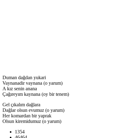
Duman dağdan yukari
Vaynanadir vaynana (o yarum)
A kız senin anana
Çağıreyım kaynana (oy bir tenem)
Gel çıkalım dağlara
Dağlar olsun evumuz (o yarum)
Her komardan bir yaprak
Olsun kiremidumuz (o yarum)
1354
46464