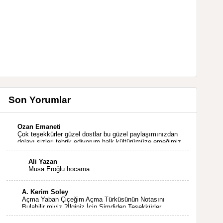
Son Yorumlar
Ozan Emaneti
Çok teşekkürler güzel dostlar bu güzel paylaşımınızdan
dolayı sizleri tebrik ediyorum halk kültürümüze emeğimiz
geçti ise ne mutlu bizlere sizlerin sayesinde türkülerimiz
ölmeyecektir tekrar teşekkürler saygılarımla
Ali Yazan
Musa Eroğlu hocama
A. Kerim Soley
Açma Yaban Çiçeğim Açma Türküsünün Notasını
Bulabilir miyiz ?İlginiz İçin Şimdiden Teşekkürler.