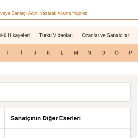
rkü Hikayeleri
Türkü Videoları
Ozanlar ve Sanatcılar
I
İ
J
K
L
M
N
O
Ö
P
Sanatçının Diğer Eserleri