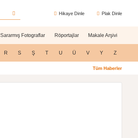
Hikaye Dinle
Plak Dinle
Sararmış Fotograflar
Röportajlar
Makale Arşivi
R
S
Ş
T
U
Ü
V
Y
Z
Tüm Haberler