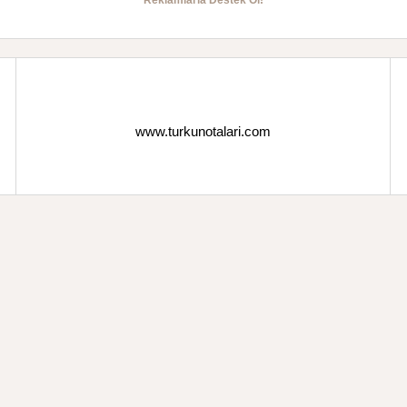
Reklamlarla Destek Ol!
www.turkunotalari.com