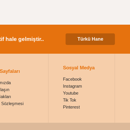
 hale gelmiştir..
Türkü Hane
Sosyal Medya
 Sayfaları
Facebook
mızda
Instagram
laşın
Youtube
Hakları
Tik Tok
ik Sözleşmesi
Pinterest