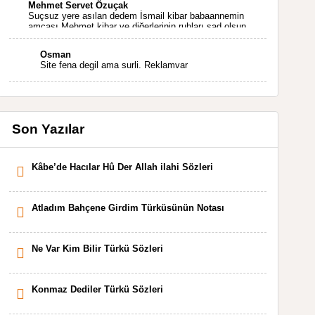
Mehmet Servet Özuçak
Suçsuz yere asılan dedem İsmail kibar babaannemin
amcası Mehmet kibar ve diğerlerinin ruhları şad olsun.
Kahrolsun Cemal paşa
Osman
Site fena degil ama surli. Reklamvar
Son Yazılar
Kâbe’de Hacılar Hû Der Allah ilahi Sözleri
Atladım Bahçene Girdim Türküsünün Notası
Ne Var Kim Bilir Türkü Sözleri
Konmaz Dediler Türkü Sözleri