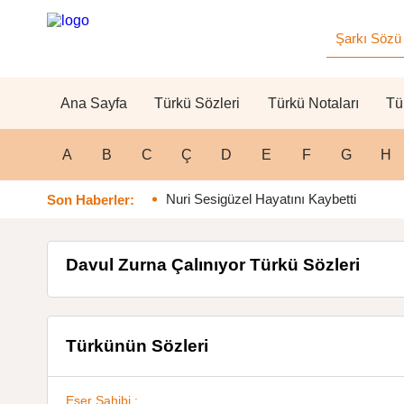
Ana Sayfa
Türkü Sözleri
Türkü Notaları
Tü
A
B
C
Ç
D
E
F
G
H
Nuri Sesigüzel Hayatını Kaybetti
Son Haberler:
Davul Zurna Çalınıyor Türkü Sözleri
Türkünün Sözleri
Eser Sahibi :