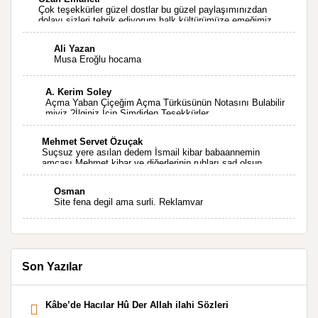
Çok teşekkürler güzel dostlar bu güzel paylaşımınızdan
dolayı sizleri tebrik ediyorum halk kültürümüze emeğimiz
geçti ise ne mutlu bizlere sizlerin sayesinde türkülerimiz
ölmeyecektir tekrar teşekkürler saygılarımla
Ali Yazan
Musa Eroğlu hocama
A. Kerim Soley
Açma Yaban Çiçeğim Açma Türküsünün Notasını Bulabilir
miyiz ?İlginiz İçin Şimdiden Teşekkürler.
Mehmet Servet Özuçak
Suçsuz yere asılan dedem İsmail kibar babaannemin
amcası Mehmet kibar ve diğerlerinin ruhları şad olsun.
Kahrolsun Cemal paşa
Osman
Site fena degil ama surli. Reklamvar
Son Yazılar
Kâbe’de Hacılar Hû Der Allah ilahi Sözleri