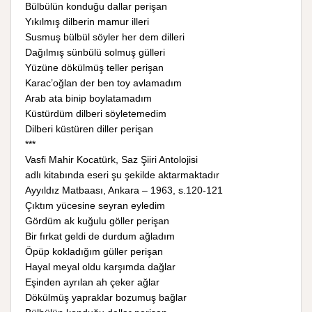
Bülbülün konduğu dallar perişan
Yıkılmış dilberin mamur illeri
Susmuş bülbül söyler her dem dilleri
Dağılmış sünbülü solmuş gülleri
Yüzüne dökülmüş teller perişan
Karac’oğlan der ben toy avlamadım
Arab ata binip boylatamadım
Küstürdüm dilberi söyletemedim
Dilberi küstüren diller perişan
***
Vasfi Mahir Kocatürk, Saz Şiiri Antolojisi
adlı kitabında eseri şu şekilde aktarmaktadır
Ayyıldız Matbaası, Ankara – 1963, s.120-121
Çıktım yücesine seyran eyledim
Gördüm ak kuğulu göller perişan
Bir fırkat geldi de durdum ağladım
Öpüp kokladığım güller perişan
Hayal meyal oldu karşımda dağlar
Eşinden ayrılan ah çeker ağlar
Dökülmüş yapraklar bozumuş bağlar