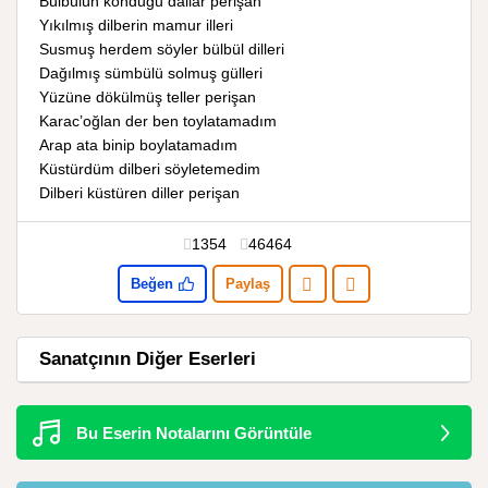
Bülbülün konduğu dallar perişan
Yıkılmış dilberin mamur illeri
Susmuş herdem söyler bülbül dilleri
Dağılmış sümbülü solmuş gülleri
Yüzüne dökülmüş teller perişan
Karac’oğlan der ben toylatamadım
Arap ata binip boylatamadım
Küstürdüm dilberi söyletemedim
Dilberi küstüren diller perişan
1354
46464
Beğen
Paylaş
Sanatçının Diğer Eserleri
Bu Eserin Notalarını Görüntüle