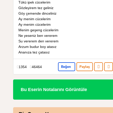
Tükü ipek cücelerim
Gözleyirem tez geliniz
Göy çemende dinceliniz
Ay menim cücelerim
Ay menim cücelerim
Menim geşeng cücelerim
Ne yeseniz ben vererem
Su vererem den vererem
Arzum budur boy atasız
Ananıza tez çatasız
1354
46464
Beğen
Paylaş
Bu Eserin Notalarını Görüntüle