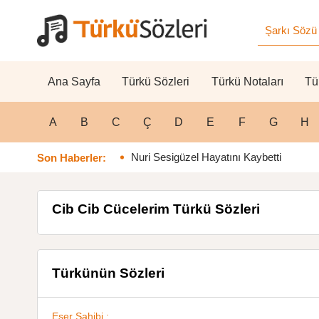
Ana Sayfa
Türkü Sözleri
Türkü Notaları
Tü
A
B
C
Ç
D
E
F
G
H
Nuri Sesigüzel Hayatını Kaybetti
Son Haberler:
Cib Cib Cücelerim Türkü Sözleri
Türkünün Sözleri
Eser Sahibi :