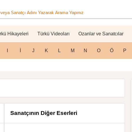
rkü Hikayeleri
Türkü Videoları
Ozanlar ve Sanatcılar
I
İ
J
K
L
M
N
O
Ö
P
Sanatçının Diğer Eserleri