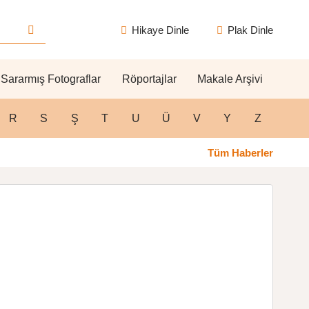
Hikaye Dinle
Plak Dinle
Sararmış Fotograflar
Röportajlar
Makale Arşivi
R
S
Ş
T
U
Ü
V
Y
Z
Tüm Haberler