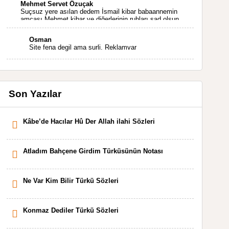
Mehmet Servet Özuçak
Suçsuz yere asılan dedem İsmail kibar babaannemin
amcası Mehmet kibar ve diğerlerinin ruhları şad olsun.
Kahrolsun Cemal paşa
Osman
Site fena degil ama surli. Reklamvar
Son Yazılar
Kâbe’de Hacılar Hû Der Allah ilahi Sözleri
Atladım Bahçene Girdim Türküsünün Notası
Ne Var Kim Bilir Türkü Sözleri
Konmaz Dediler Türkü Sözleri