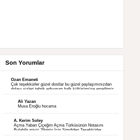
Son Yorumlar
Ozan Emaneti
Çok teşekkürler güzel dostlar bu güzel paylaşımınızdan
dolayı sizleri tebrik ediyorum halk kültürümüze emeğimiz
geçti ise ne mutlu bizlere sizlerin sayesinde türkülerimiz
ölmeyecektir tekrar teşekkürler saygılarımla
Ali Yazan
Musa Eroğlu hocama
A. Kerim Soley
Açma Yaban Çiçeğim Açma Türküsünün Notasını
Bulabilir miyiz ?İlginiz İçin Şimdiden Teşekkürler.