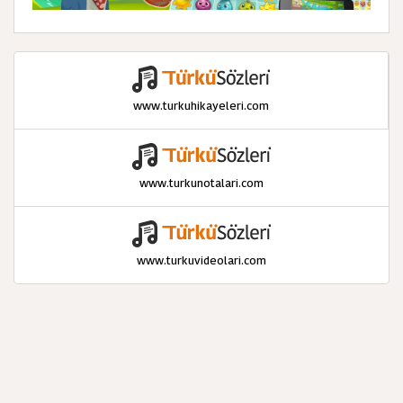
www.turkuhikayeleri.com
www.turkunotalari.com
www.turkuvideolari.com