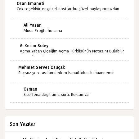
Ozan Emaneti
Çok teşekkürler güzel dostlar bu güzel paylaşımınızdan
dolayı sizleri tebrik ediyorum halk kültürümüze emeğimiz
geçti ise ne mutlu bizlere sizlerin sayesinde türkülerimiz
Ali Yazan
ölmeyecektir tekrar teşekkürler saygılarımla
Musa Eroğlu hocama
A. Kerim Soley
Açma Yaban Çiçeğim Açma Türküsünün Notasını Bulabilir
miyiz ?İlginiz İçin Şimdiden Teşekkürler.
Mehmet Servet Özuçak
Suçsuz yere asılan dedem İsmail kibar babaannemin
amcası Mehmet kibar ve diğerlerinin ruhları şad olsun.
Kahrolsun Cemal paşa
Osman
Site fena degil ama surli. Reklamvar
Son Yazılar