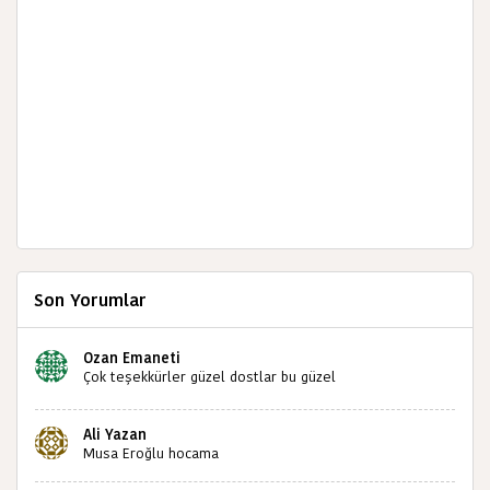
Son Yorumlar
Ozan Emaneti
Çok teşekkürler güzel dostlar bu güzel
paylaşımınızdan dolayı sizleri tebrik ediyorum halk
kültürümüze emeğimiz geçti ise ne mutlu bizlere
Ali Yazan
sizlerin sayesinde türkülerimiz ölmeyecektir tekrar
Musa Eroğlu hocama
teşekkürler saygılarımla