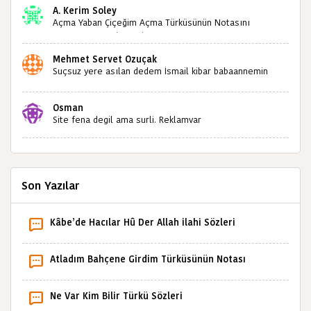
A. Kerim Soley
Açma Yaban Çiçeğim Açma Türküsünün Notasını
Bulabilir miyiz ?İlginiz İçin Şimdiden Teşekkürler.
Mehmet Servet Özuçak
Suçsuz yere asılan dedem İsmail kibar babaannemin
amcası Mehmet kibar ve diğerlerinin ruhları şad olsun.
Kahrolsun Cemal paşa
Osman
Site fena degil ama surli. Reklamvar
Son Yazılar
Kâbe’de Hacılar Hû Der Allah ilahi Sözleri
Atladım Bahçene Girdim Türküsünün Notası
Ne Var Kim Bilir Türkü Sözleri