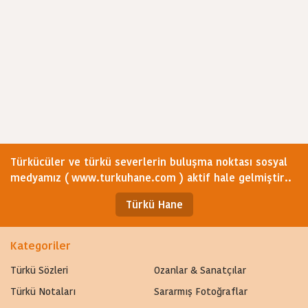
Türkücüler ve türkü severlerin buluşma noktası sosyal
medyamız ( www.turkuhane.com ) aktif hale gelmiştir..
Türkü Hane
Kategoriler
Türkü Sözleri
Ozanlar & Sanatçılar
Türkü Notaları
Sararmış Fotoğraflar