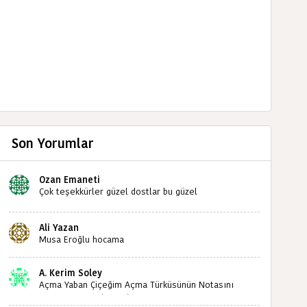
Son Yorumlar
Ozan Emaneti
Çok teşekkürler güzel dostlar bu güzel
paylaşımınızdan dolayı sizleri tebrik ediyorum halk
kültürümüze emeğimiz geçti ise ne mutlu bizlere
Ali Yazan
sizlerin sayesinde türkülerimiz ölmeyecektir tekrar
Musa Eroğlu hocama
teşekkürler saygılarımla
A. Kerim Soley
Açma Yaban Çiçeğim Açma Türküsünün Notasını
Bulabilir miyiz ?İlginiz İçin Şimdiden Teşekkürler.