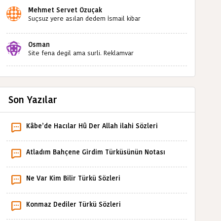
Mehmet Servet Özuçak
Suçsuz yere asılan dedem İsmail kibar
babaannemin amcası Mehmet kibar ve diğerlerinin
ruhları şad olsun. Kahrolsun Cemal paşa
Osman
Site fena degil ama surli. Reklamvar
Son Yazılar
Kâbe’de Hacılar Hû Der Allah ilahi Sözleri
Atladım Bahçene Girdim Türküsünün Notası
Ne Var Kim Bilir Türkü Sözleri
Konmaz Dediler Türkü Sözleri