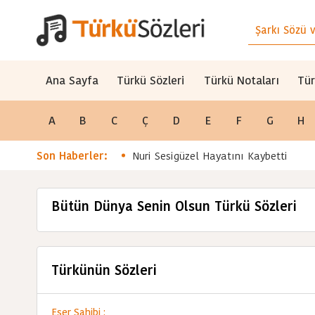
Ana Sayfa
Türkü Sözleri
Türkü Notaları
Tür
A
B
C
Ç
D
E
F
G
H
Son Haberler:
Nuri Sesigüzel Hayatını Kaybetti
Bütün Dünya Senin Olsun Türkü Sözleri
Türkünün Sözleri
Eser Sahibi :