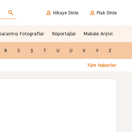
Hikaye Dinle
Plak Dinle
Sararmış Fotograflar
Röportajlar
Makale Arşivi
R
S
Ş
T
U
Ü
V
Y
Z
Tüm Haberler