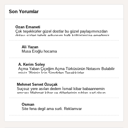
Son Yorumlar
Ozan Emaneti
Çok teşekkürler güzel dostlar bu güzel paylaşımınızdan
dolayı sizleri tebrik ediyorum halk kültürümüze emeğimiz
geçti ise ne mutlu bizlere sizlerin sayesinde türkülerimiz
ölmeyecektir tekrar teşekkürler saygılarımla
Ali Yazan
Musa Eroğlu hocama
A. Kerim Soley
Açma Yaban Çiçeğim Açma Türküsünün Notasını Bulabilir
miyiz ?İlginiz İçin Şimdiden Teşekkürler.
Mehmet Servet Özuçak
Suçsuz yere asılan dedem İsmail kibar babaannemin
amcası Mehmet kibar ve diğerlerinin ruhları şad olsun.
Kahrolsun Cemal paşa
Osman
Site fena degil ama surli. Reklamvar