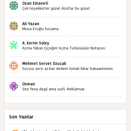
Ozan Emaneti
Çok teşekkürler güzel dostlar bu güzel
paylaşımınızdan dolayı sizleri tebrik ediyorum halk
kültürümüze emeğimiz geçti ise ne mutlu bizlere
Ali Yazan
sizlerin sayesinde türkülerimiz ölmeyecektir tekrar
Musa Eroğlu hocama
teşekkürler saygılarımla
A. Kerim Soley
Açma Yaban Çiçeğim Açma Türküsünün Notasını
Bulabilir miyiz ?İlginiz İçin Şimdiden Teşekkürler.
Mehmet Servet Özuçak
Suçsuz yere asılan dedem İsmail kibar babaannemin
amcası Mehmet kibar ve diğerlerinin ruhları şad olsun.
Kahrolsun Cemal paşa
Osman
Site fena degil ama surli. Reklamvar
Son Yazılar